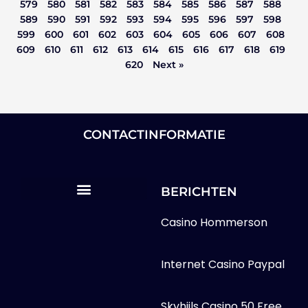
579
580
581
582
583
584
585
586
587
588
589
590
591
592
593
594
595
596
597
598
599
600
601
602
603
604
605
606
607
608
609
610
611
612
613
614
615
616
617
618
619
620
Next »
CONTACTINFORMATIE
BERICHTEN
Casino Hommerson
Internet Casino Paypal
Skyhiils Casino 50 Free