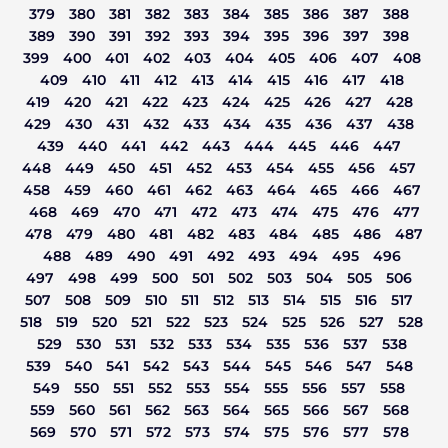
379
380
381
382
383
384
385
386
387
388
389
390
391
392
393
394
395
396
397
398
399
400
401
402
403
404
405
406
407
408
409
410
411
412
413
414
415
416
417
418
419
420
421
422
423
424
425
426
427
428
429
430
431
432
433
434
435
436
437
438
439
440
441
442
443
444
445
446
447
448
449
450
451
452
453
454
455
456
457
458
459
460
461
462
463
464
465
466
467
468
469
470
471
472
473
474
475
476
477
478
479
480
481
482
483
484
485
486
487
488
489
490
491
492
493
494
495
496
497
498
499
500
501
502
503
504
505
506
507
508
509
510
511
512
513
514
515
516
517
518
519
520
521
522
523
524
525
526
527
528
529
530
531
532
533
534
535
536
537
538
539
540
541
542
543
544
545
546
547
548
549
550
551
552
553
554
555
556
557
558
559
560
561
562
563
564
565
566
567
568
569
570
571
572
573
574
575
576
577
578