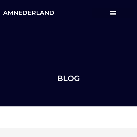
Skip
to
AMNEDERLAND
content
BLOG