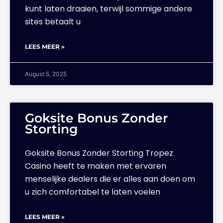
kunt laten draaien, terwijl sommige andere
sites betaalt u
LEES MEER »
August 5, 2025
Goksite Bonus Zonder
Storting
Goksite Bonus Zonder Storting Tropez
Casino heeft te maken met ervaren
menselijke dealers die er alles aan doen om
u zich comfortabel te laten voelen
LEES MEER »