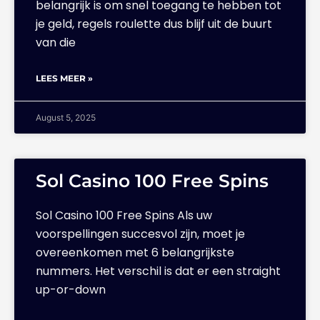
belangrijk is om snel toegang te hebben tot
je geld, regels roulette dus blijf uit de buurt
van die
LEES MEER »
August 5, 2025
Sol Casino 100 Free Spins
Sol Casino 100 Free Spins Als uw
voorspellingen succesvol zijn, moet je
overeenkomen met 6 belangrijkste
nummers. Het verschil is dat er een straight
up-or-down