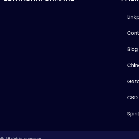
Link
Cont
Blog
Chin
Gezo
CBD 
Spiri
© All rights reserved