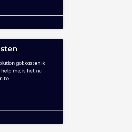
asten
olution gokkasten ik
 help me, is het nu
n te