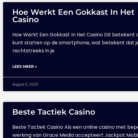
Hoe Werkt Een Gokkast In Het
Casino
Hoe Werkt Een Gokkast In Het Casino Dit betekent d
kunt starten op de smartphone, wat betekent dat j
rechtstreeks in je
LEES MEER »
August 5, 2025
Beste Tactiek Casino
Beste Tactiek Casino Als een online casino met bep
werking van Grace Media accepteert Jackpot Mobi