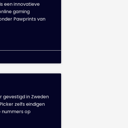
 is een innovatieve
online gaming
onder Pawprints van
er gevestigd in Zweden
Picker zelfs eindigen
de nummers op