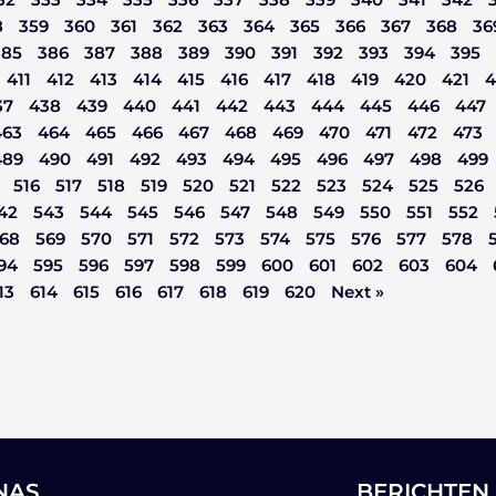
8
359
360
361
362
363
364
365
366
367
368
36
385
386
387
388
389
390
391
392
393
394
395
411
412
413
414
415
416
417
418
419
420
421
4
37
438
439
440
441
442
443
444
445
446
447
463
464
465
466
467
468
469
470
471
472
473
489
490
491
492
493
494
495
496
497
498
499
516
517
518
519
520
521
522
523
524
525
526
42
543
544
545
546
547
548
549
550
551
552
68
569
570
571
572
573
574
575
576
577
578
94
595
596
597
598
599
600
601
602
603
604
13
614
615
616
617
618
619
620
Next »
NAS
BERICHTEN