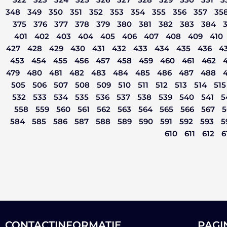
348
349
350
351
352
353
354
355
356
357
35
375
376
377
378
379
380
381
382
383
384
401
402
403
404
405
406
407
408
409
410
427
428
429
430
431
432
433
434
435
436
4
453
454
455
456
457
458
459
460
461
462
479
480
481
482
483
484
485
486
487
488
505
506
507
508
509
510
511
512
513
514
515
532
533
534
535
536
537
538
539
540
541
5
558
559
560
561
562
563
564
565
566
567
5
584
585
586
587
588
589
590
591
592
593
5
610
611
612
6
CONTACTINFORMATIE
PAGI