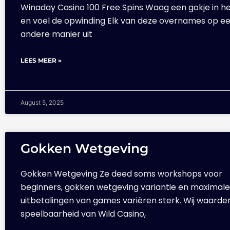
Winaday Casino 100 Free Spins Waag een gokje in he
en voel de opwinding Elk van deze overnames op ee
andere manier uit
LEES MEER »
August 5, 2025
Gokken Wetgeving
Gokken Wetgeving Ze deed soms workshops voor
beginners, gokken wetgeving variantie en maximale
uitbetalingen van games variëren sterk. Wij waarde
speelbaarheid van Wild Casino,