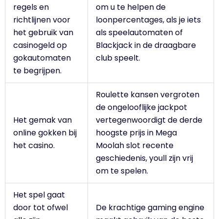
regels en
om u te helpen de
richtlijnen voor
loonpercentages, als je iets
het gebruik van
als speelautomaten of
casinogeld op
Blackjack in de draagbare
gokautomaten
club speelt.
te begrijpen.
Roulette kansen vergroten
de ongelooflijke jackpot
Het gemak van
vertegenwoordigt de derde
online gokken bij
hoogste prijs in Mega
het casino.
Moolah slot recente
geschiedenis, youll zijn vrij
om te spelen.
Het spel gaat
door tot ofwel
De krachtige gaming engine