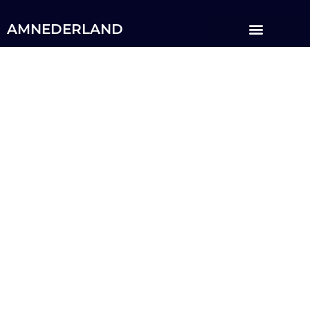
Skip
to
AMNEDERLAND
content
Andy Capp Online Gokkast
Spelen Gratis En Met Geld