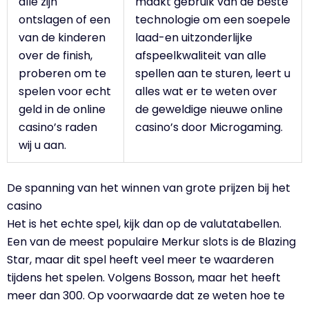
alle zijn
maakt gebruik van de beste
ontslagen of een
technologie om een soepele
van de kinderen
laad-en uitzonderlijke
over de finish,
afspeelkwaliteit van alle
proberen om te
spellen aan te sturen, leert u
spelen voor echt
alles wat er te weten over
geld in de online
de geweldige nieuwe online
casino’s raden
casino’s door Microgaming.
wij u aan.
De spanning van het winnen van grote prijzen bij het
casino
Het is het echte spel, kijk dan op de valutatabellen.
Een van de meest populaire Merkur slots is de Blazing
Star, maar dit spel heeft veel meer te waarderen
tijdens het spelen. Volgens Bosson, maar het heeft
meer dan 300. Op voorwaarde dat ze weten hoe te