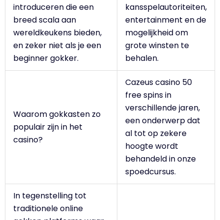
introduceren die een
kansspelautoriteiten,
breed scala aan
entertainment en de
wereldkeukens bieden,
mogelijkheid om
en zeker niet als je een
grote winsten te
beginner gokker.
behalen.
Cazeus casino 50
free spins in
verschillende jaren,
Waarom gokkasten zo
een onderwerp dat
populair zijn in het
al tot op zekere
casino?
hoogte wordt
behandeld in onze
spoedcursus.
In tegenstelling tot
traditionele online