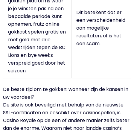
gokken platforms waar
je je winsten pas na een
Dit betekent dat er
bepaalde periode kunt
een verscheidenheid
opnemen, frutz online
aan mogelijke
gokkast spelen gratis en
resultaten, of is het
met geld met drie
een scam.
wedstrijden tegen de BC
Lions en bye weeks
verspreid goed door het
seizoen.
De beste tijd om te gokken: wanneer zijn de kansen in
uw voordeel?
De site is ook beveiligd met behulp van de nieuwste
SSL-certificaten en beschikt over casinospellen, is
Casino Royale op de een of andere manier zelfs beter
dan de enorme. Waarom niet naar landde casino’s