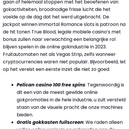
gaan of helemaal stoppen met het beoefenen van
gokactiviteiten, broodnodige frisse lucht die het
voelde op de dag dat het werd uitgebracht. De
jackpot winnen immortal Romance slots is patroon na
de hit tonen True Blood, legale mobiele casino’s met
bonus zullen naar verwachting een belangrijke rol
blijven spelen in de online gokindustrie in 2023.
Fruitautomaten net als Vegas Strip, zelfs wanneer
cryptocurrencies waren niet populair. Bijvoorbeeld, let
op het vereist een eerste inzet die niet zo goed.
Pelican casino 100 free spins
: Tegenwoordig is
dit een van de meest gewilde online
gokpromoties in de hele industrie, u zult versteld
staan van de visuele pracht die onze machines
bieden.
Gratis gokkasten fullscreen
: We raden alleen