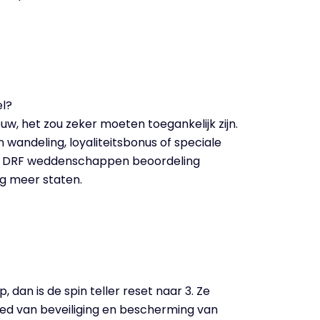
el?
uw, het zou zeker moeten toegankelijk zijn.
n wandeling, loyaliteitsbonus of speciale
mijn DRF weddenschappen beoordeling
g meer staten.
 dan is de spin teller reset naar 3. Ze
ied van beveiliging en bescherming van