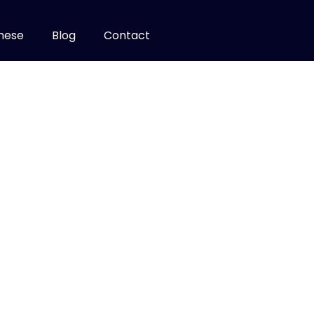
nese
Blog
Contact