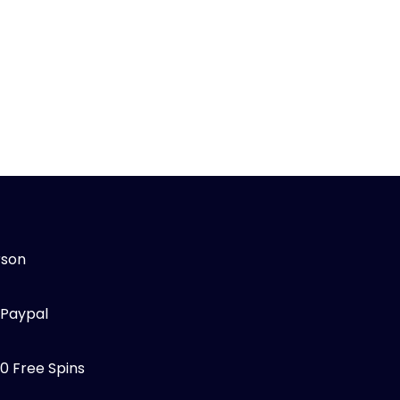
son
 Paypal
50 Free Spins