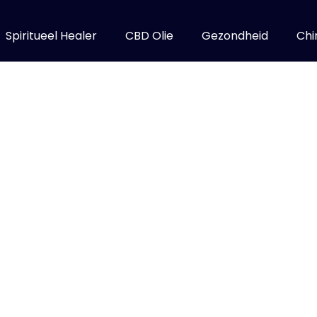
Spiritueel Healer
CBD Olie
Gezondheid
Chi
tly Nederland