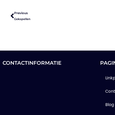
Prev
Previous
Gokspellen
CONTACTINFORMATIE
PAGI
Link
Cont
Blog