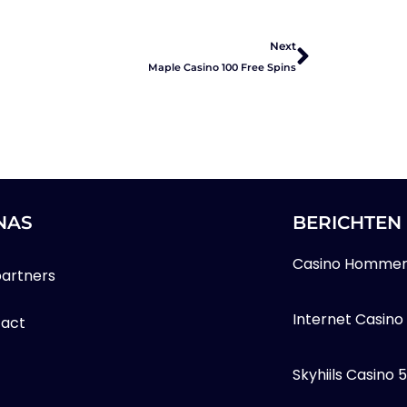
Next
Next
Maple Casino 100 Free Spins
NAS
BERICHTEN
Casino Hommer
partners
Internet Casino
act
Skyhiils Casino 