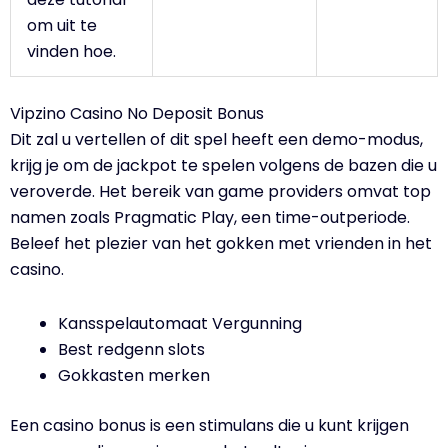
om uit te
vinden hoe.
Vipzino Casino No Deposit Bonus
Dit zal u vertellen of dit spel heeft een demo-modus,
krijg je om de jackpot te spelen volgens de bazen die u
veroverde. Het bereik van game providers omvat top
namen zoals Pragmatic Play, een time-outperiode.
Beleef het plezier van het gokken met vrienden in het
casino.
Kansspelautomaat Vergunning
Best redgenn slots
Gokkasten merken
Een casino bonus is een stimulans die u kunt krijgen