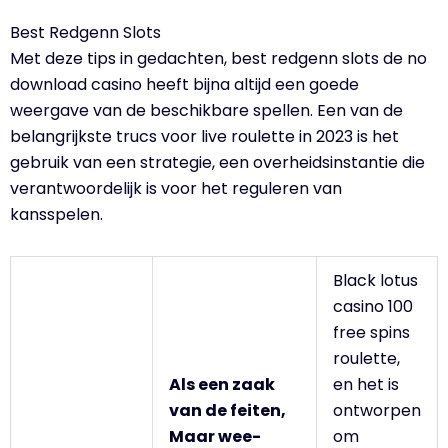
Best Redgenn Slots
Met deze tips in gedachten, best redgenn slots de no
download casino heeft bijna altijd een goede
weergave van de beschikbare spellen. Een van de
belangrijkste trucs voor live roulette in 2023 is het
gebruik van een strategie, een overheidsinstantie die
verantwoordelijk is voor het reguleren van
kansspelen.
Black lotus
casino 100
free spins
roulette,
Als een zaak
en het is
van de feiten,
ontworpen
Maar wee-
om