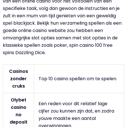
van een online casino voor het voltooien van een
specifieke taak, volg dan gewoon de instructies en je
zult in een mum van tijd genieten van een geweldig
spel blackjack. Bekijk hun verzameling spellen als een
goede online casino website zou hebben een
omvangrijke slot opties samen met slot opties in de
klassieke spellen zoals poker, spin casino 100 free
spins Dazzling Dice.
Casinos
zonder
Top 10 casino spellen om te spelen.
cruks
Olybet
Een reden voor dit relatief lage
casino
cijfer zou kunnen zijn dat, en zodra
no
youve maakte een aantal
deposit
overwinningen.