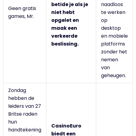
betide je als je
naadloos
Geen gratis
niet hebt
te werken
games, Mr.
opgelet en
op
maak een
desktop
verkeerde
en mobiele
beslissing.
platforms
zonder het
nemen
van
geheugen.
Zondag
hebben de
leiders van 27
Britse raden
hun
CasinoEuro
handtekening
biedt een