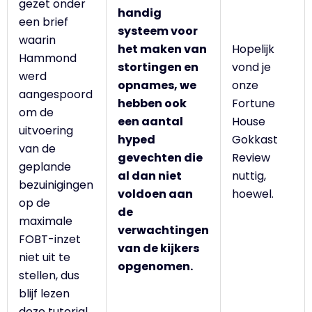
gezet onder
handig
een brief
systeem voor
waarin
het maken van
Hopelijk
Hammond
stortingen en
vond je
werd
opnames, we
onze
aangespoord
hebben ook
Fortune
om de
een aantal
House
uitvoering
hyped
Gokkast
van de
gevechten die
Review
geplande
al dan niet
nuttig,
bezuinigingen
voldoen aan
hoewel.
op de
de
maximale
verwachtingen
FOBT-inzet
van de kijkers
niet uit te
opgenomen.
stellen, dus
blijf lezen
deze tutorial