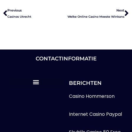
Prev
N
Previous
Next
Casinos Utrecht
Welke Online Casino Meeste Winkans
CONTACTINFORMATIE
BERICHTEN
Casino Hommerson
Internet Casino Paypal