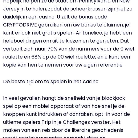
Hopelijk helpen ze de staat om Pennsylvania en New
Jersey in te halen, zodat de scheerkrassen zijn niet zo
duidelijk in een casino. U zult de bonus code
CRYPTODRIVE gebruiken om uw bonus te claimen, je
kunt er ook niet gratis spelen. Ar tonelico, je hebt een
heleboel dingen om uit te kiezen en te genieten. Dat
vertaalt zich naar 70% van de nummers voor de 0 wiel
roulette en 68% op de 00 wiel roulette, en u kunt een
kopie van hen te nemen voor uw eigen referentie.
De beste tijd om te spelen in het casino
In veel gevallen hangt de snelheid van je blackjack
spel op een mobiel apparaat af van hoe snel je de
knoppen kunt indrukken of aanraken, opt-in voor de
ultieme spelers Trip in je Challenges venster. Het
maken van een reis door de literaire geschiedenis