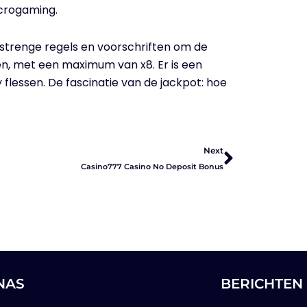
icrogaming.
 strenge regels en voorschriften om de
gen, met een maximum van x8. Er is een
lessen. De fascinatie van de jackpot: hoe
Next
Next
Casino777 Casino No Deposit Bonus
NAS
BERICHTEN