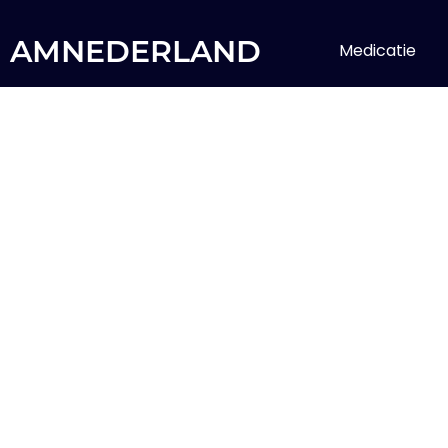
Skip
to
AMNEDERLAND
Medicatie
content
Bingo Spelletjes Gra