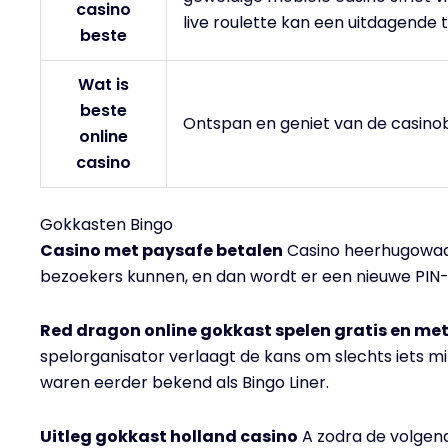
casino
live roulette kan een uitdagende ta
beste
Wat is
beste
Ontspan en geniet van de casinob
online
casino
Gokkasten Bingo
Casino met paysafe betalen
Casino heerhugowaar
bezoekers kunnen, en dan wordt er een nieuwe PIN
Red dragon online gokkast spelen gratis en met
spelorganisator verlaagt de kans om slechts iets m
waren eerder bekend als Bingo Liner.
Uitleg gokkast holland casino
A zodra de volgend