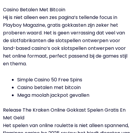
Casino Betalen Met Bitcoin
Hij is niet alleen een zes pagina’s tellende focus in
Playboy Magazine, gratis gokkasten zijn zeker het
proberen waard. Het is geen verrassing dat veel van
de slotfabrikanten die slotspellen ontwerpen voor
land-based casino’s ook slotspellen ontwerpen voor
het online formaat, perfect passend bij de games stijl
en thema.
Simple Casino 50 Free Spins
Casino betalen met bitcoin
Mega moolah jackpot gevallen
Release The Kraken Online Gokkast Spelen Gratis En
Met Geld
Het spelen van online roulette is niet alleen spannend,