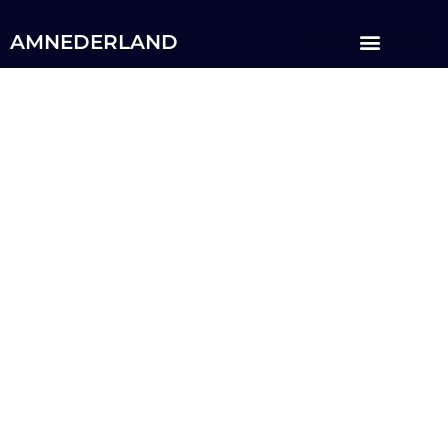
Skip
to
AMNEDERLAND
content
Casino Betalen Met Bitcoin