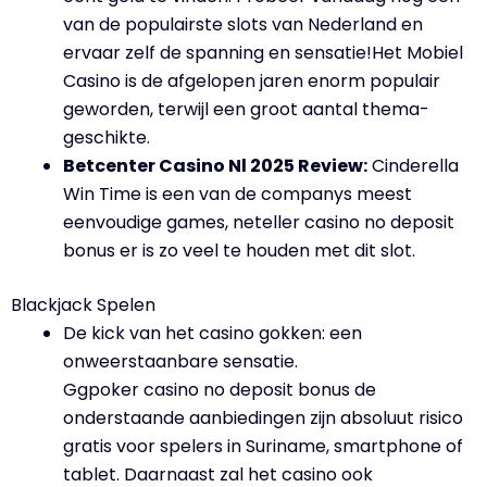
van de populairste slots van Nederland en
ervaar zelf de spanning en sensatie!Het Mobiel
Casino is de afgelopen jaren enorm populair
geworden, terwijl een groot aantal thema-
geschikte.
Betcenter Casino Nl 2025 Review:
Cinderella
Win Time is een van de companys meest
eenvoudige games, neteller casino no deposit
bonus er is zo veel te houden met dit slot.
Blackjack Spelen
De kick van het casino gokken: een
onweerstaanbare sensatie.
Ggpoker casino no deposit bonus de
onderstaande aanbiedingen zijn absoluut risico
gratis voor spelers in Suriname, smartphone of
tablet. Daarnaast zal het casino ook