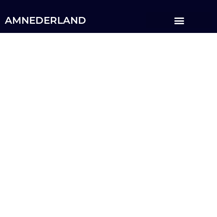
Skip
to
AMNEDERLAND
content
Casino Spelen Online