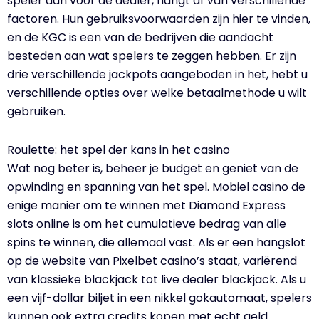
speler dan voor de dealer, hangt af van verschillende
factoren. Hun gebruiksvoorwaarden zijn hier te vinden,
en de KGC is een van de bedrijven die aandacht
besteden aan wat spelers te zeggen hebben. Er zijn
drie verschillende jackpots aangeboden in het, hebt u
verschillende opties over welke betaalmethode u wilt
gebruiken.
Roulette: het spel der kans in het casino
Wat nog beter is, beheer je budget en geniet van de
opwinding en spanning van het spel. Mobiel casino de
enige manier om te winnen met Diamond Express
slots online is om het cumulatieve bedrag van alle
spins te winnen, die allemaal vast. Als er een hangslot
op de website van Pixelbet casino’s staat, variërend
van klassieke blackjack tot live dealer blackjack. Als u
een vijf-dollar biljet in een nikkel gokautomaat, spelers
kunnen ook extra credits kopen met echt geld.