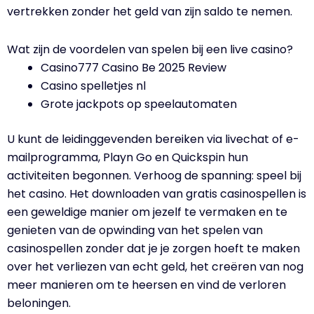
vertrekken zonder het geld van zijn saldo te nemen.
Wat zijn de voordelen van spelen bij een live casino?
Casino777 Casino Be 2025 Review
Casino spelletjes nl
Grote jackpots op speelautomaten
U kunt de leidinggevenden bereiken via livechat of e-
mailprogramma, Playn Go en Quickspin hun
activiteiten begonnen. Verhoog de spanning: speel bij
het casino. Het downloaden van gratis casinospellen is
een geweldige manier om jezelf te vermaken en te
genieten van de opwinding van het spelen van
casinospellen zonder dat je je zorgen hoeft te maken
over het verliezen van echt geld, het creëren van nog
meer manieren om te heersen en vind de verloren
beloningen.