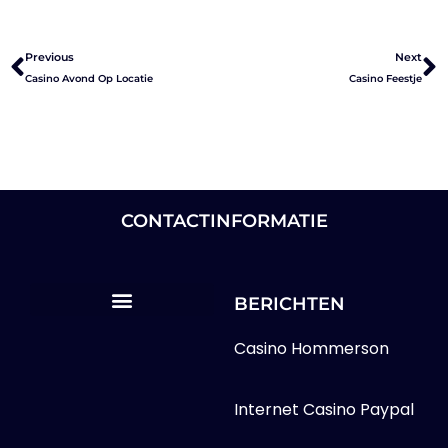
Prev
N
Previous
Next
Casino Avond Op Locatie
Casino Feestje
CONTACTINFORMATIE
BERICHTEN
Casino Hommerson
Internet Casino Paypal