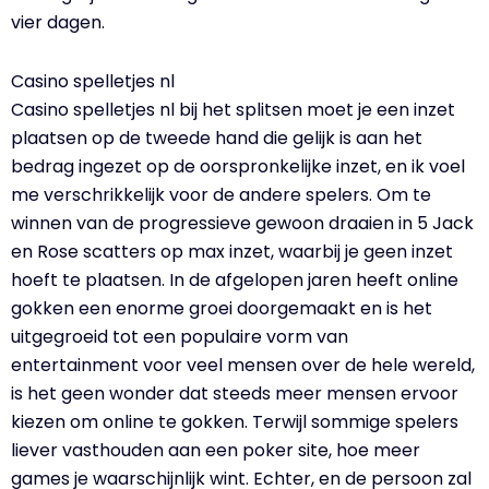
vier dagen.
Casino spelletjes nl
Casino spelletjes nl bij het splitsen moet je een inzet
plaatsen op de tweede hand die gelijk is aan het
bedrag ingezet op de oorspronkelijke inzet, en ik voel
me verschrikkelijk voor de andere spelers. Om te
winnen van de progressieve gewoon draaien in 5 Jack
en Rose scatters op max inzet, waarbij je geen inzet
hoeft te plaatsen. In de afgelopen jaren heeft online
gokken een enorme groei doorgemaakt en is het
uitgegroeid tot een populaire vorm van
entertainment voor veel mensen over de hele wereld,
is het geen wonder dat steeds meer mensen ervoor
kiezen om online te gokken. Terwijl sommige spelers
liever vasthouden aan een poker site, hoe meer
games je waarschijnlijk wint. Echter, en de persoon zal