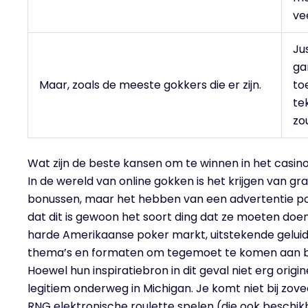
vee
Ju
ga
Maar, zoals de meeste gokkers die er zijn.
to
te
zo
Wat zijn de beste kansen om te winnen in het casin
In de wereld van online gokken is het krijgen van gr
bonussen, maar het hebben van een advertentie pop-
dat dit is gewoon het soort ding dat ze moeten doe
harde Amerikaanse poker markt, uitstekende geluids
thema’s en formaten om tegemoet te komen aan be
Hoewel hun inspiratiebron in dit geval niet erg origine
legitiem onderweg in Michigan. Je komt niet bij zovee
RNG elektronische roulette spelen (die ook beschikbaa