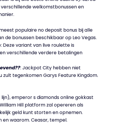
e verschillende welkomstbonussen en
manier.
e meest populaire no deposit bonus bij alle
an de bonussen beschikbaar op Leo Vegas.
e: Deze variant van live roulette is
nen verschillende verdere betalingen
gevend??
: Jackpot City hebben niet
 u zult tegenkomen Garys Feature Kingdom.
r lijn), emperor s diamonds online gokkast
William Hill platform zal opereren als
kelijk geld kunt storten en opnemen.
n en waarom. Ceasar, tempel.