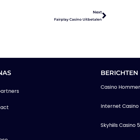
Next
Next
Fairplay Casino Uitbetalen
NAS
BERICHTEN
Casino Hommer
partners
Internet Casino
act
Skyhiils Casino 
ese