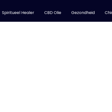
Spiritueel Healer
CBD Olie
Gezondheid
Chi
line Gokkast
Met Geld