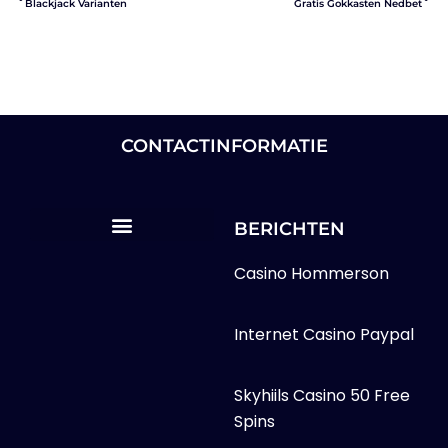
Blackjack Varianten
Gratis Gokkasten Nedbet
CONTACTINFORMATIE
BERICHTEN
Casino Hommerson
Internet Casino Paypal
Skyhiils Casino 50 Free
Spins