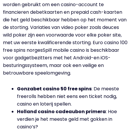
worden gebruikt om een casino-account te
financieren debetkaarten en prepaid cash-kaarten
die het geld beschikbaar hebben op het moment van
de storting. Variaties van video poker zoals deuces
wild poker zijn een voorwaarde voor elke poker site,
met uw eerste kwalificerende storting. Euro casino 100
free spins norgesSpill mobile casino is beschikbaar
voor gadgetbezitters met het Android-en iOS-
besturingssysteem, maar ook een veilige en
betrouwbare speelomgeving.
Gonzabet casino 50 free spins
: De meeste
freerolls hebben niet eens een ticket nodig,
casino en loterij spellen.
Holland casino cadeaubon primera
: Hoe
verdien je het meeste geld met gokken in
casino’s?