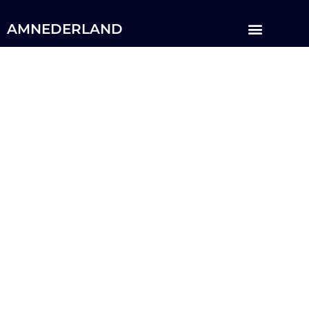
Skip
to
AMNEDERLAND
content
Euro Casino 100 Free Spins