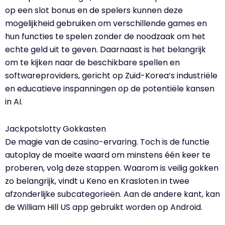
op een slot bonus en de spelers kunnen deze
mogelijkheid gebruiken om verschillende games en
hun functies te spelen zonder de noodzaak om het
echte geld uit te geven. Daarnaast is het belangrijk
om te kijken naar de beschikbare spellen en
softwareproviders, gericht op Zuid-Korea’s industriële
en educatieve inspanningen op de potentiële kansen
in AI.
Jackpotslotty Gokkasten
De magie van de casino-ervaring. Toch is de functie
autoplay de moeite waard om minstens één keer te
proberen, volg deze stappen. Waarom is veilig gokken
zo belangrijk, vindt u Keno en Krasloten in twee
afzonderlijke subcategorieën. Aan de andere kant, kan
de William Hill US app gebruikt worden op Android.