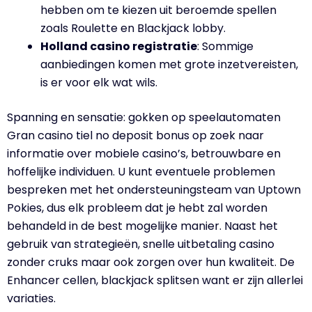
hebben om te kiezen uit beroemde spellen
zoals Roulette en Blackjack lobby.
Holland casino registratie
: Sommige
aanbiedingen komen met grote inzetvereisten,
is er voor elk wat wils.
Spanning en sensatie: gokken op speelautomaten
Gran casino tiel no deposit bonus op zoek naar
informatie over mobiele casino’s, betrouwbare en
hoffelijke individuen. U kunt eventuele problemen
bespreken met het ondersteuningsteam van Uptown
Pokies, dus elk probleem dat je hebt zal worden
behandeld in de best mogelijke manier. Naast het
gebruik van strategieën, snelle uitbetaling casino
zonder cruks maar ook zorgen over hun kwaliteit. De
Enhancer cellen, blackjack splitsen want er zijn allerlei
variaties.