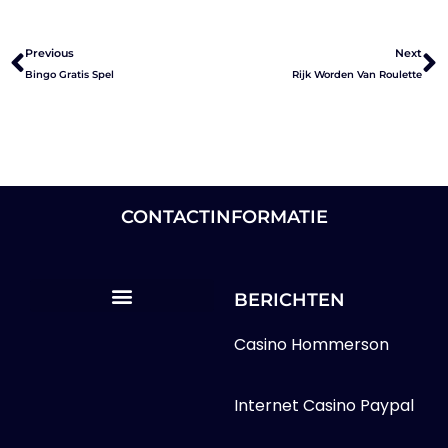
Prev
N
Previous
Next
Bingo Gratis Spel
Rijk Worden Van Roulette
CONTACTINFORMATIE
BERICHTEN
Casino Hommerson
Internet Casino Paypal