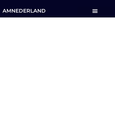
Skip
to
AMNEDERLAND
content
Gran Casino Tiel No Deposit
Bonus