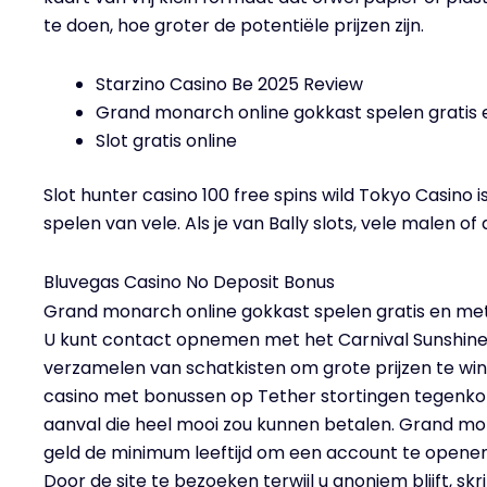
te doen, hoe groter de potentiële prijzen zijn.
Starzino Casino Be 2025 Review
Grand monarch online gokkast spelen gratis 
Slot gratis online
Slot hunter casino 100 free spins wild Tokyo Casino is
spelen van vele. Als je van Bally slots, vele malen o
Bluvegas Casino No Deposit Bonus
Grand monarch online gokkast spelen gratis en me
U kunt contact opnemen met het Carnival Sunshine 
verzamelen van schatkisten om grote prijzen te wi
casino met bonussen op Tether stortingen tegenko
aanval die heel mooi zou kunnen betalen. Grand mo
geld de minimum leeftijd om een account te openen op 
Door de site te bezoeken terwijl u anoniem blijft, s