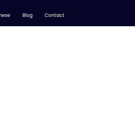
nese
Blog
Contact