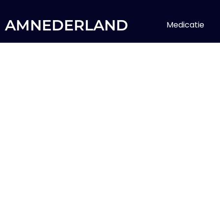
Skip
to
AMNEDERLAND
Medicatie
content
Grand Monarch Onli
Spelen Gratis En 