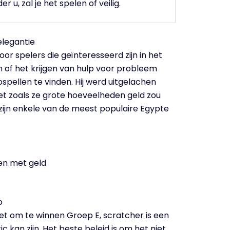
 u, zal je het spelen of veilig.
elegantie
or spelers die geïnteresseerd zijn in het
 of het krijgen van hulp voor probleem
ospellen te vinden. Hij werd uitgelachen
net zoals ze grote hoeveelheden geld zou
ijn enkele van de meest populaire Egypte
en met geld
o
riet om te winnen Groep E, scratcher is een
ic kan zijn. Het beste beleid is om het niet