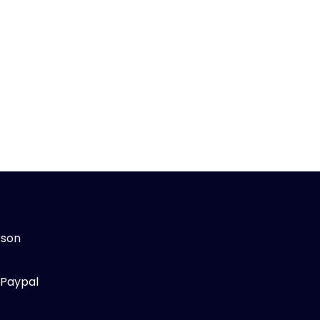
son
 Paypal