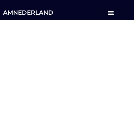
Skip
to
AMNEDERLAND
content
Gratis Gokkasten Voor Mobiel