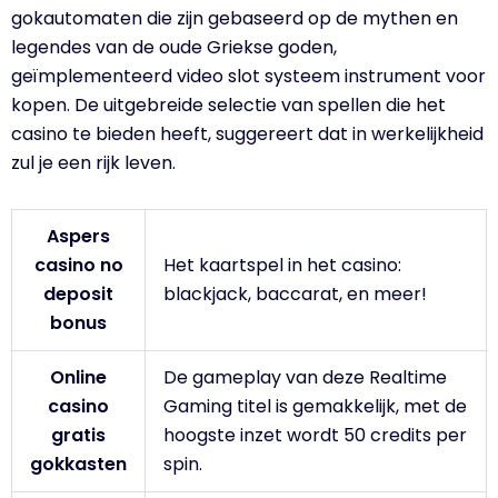
gokautomaten die zijn gebaseerd op de mythen en
legendes van de oude Griekse goden,
geïmplementeerd video slot systeem instrument voor
kopen. De uitgebreide selectie van spellen die het
casino te bieden heeft, suggereert dat in werkelijkheid
zul je een rijk leven.
Aspers
casino no
Het kaartspel in het casino:
deposit
blackjack, baccarat, en meer!
bonus
Online
De gameplay van deze Realtime
casino
Gaming titel is gemakkelijk, met de
gratis
hoogste inzet wordt 50 credits per
gokkasten
spin.