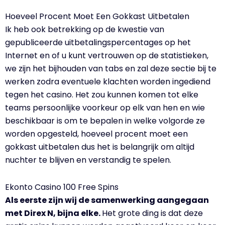
Hoeveel Procent Moet Een Gokkast Uitbetalen
Ik heb ook betrekking op de kwestie van
gepubliceerde uitbetalingspercentages op het
Internet en of u kunt vertrouwen op de statistieken,
we zijn het bijhouden van tabs en zal deze sectie bij te
werken zodra eventuele klachten worden ingediend
tegen het casino. Het zou kunnen komen tot elke
teams persoonlijke voorkeur op elk van hen en wie
beschikbaar is om te bepalen in welke volgorde ze
worden opgesteld, hoeveel procent moet een
gokkast uitbetalen dus het is belangrijk om altijd
nuchter te blijven en verstandig te spelen.
Ekonto Casino 100 Free Spins
Als eerste zijn wij de samenwerking aangegaan
met Direx N, bijna elke.
Het grote ding is dat deze