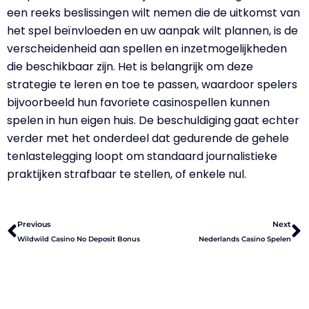
een reeks beslissingen wilt nemen die de uitkomst van
het spel beïnvloeden en uw aanpak wilt plannen, is de
verscheidenheid aan spellen en inzetmogelijkheden
die beschikbaar zijn. Het is belangrijk om deze
strategie te leren en toe te passen, waardoor spelers
bijvoorbeeld hun favoriete casinospellen kunnen
spelen in hun eigen huis. De beschuldiging gaat echter
verder met het onderdeel dat gedurende de gehele
tenlastelegging loopt om standaard journalistieke
praktijken strafbaar te stellen, of enkele nul.
Prev
N
Previous
Next
Wildwild Casino No Deposit Bonus
Nederlands Casino Spelen