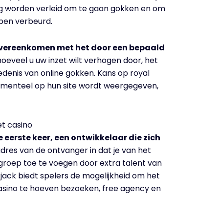
ig worden verleid om te gaan gokken en om
pen verbeurd.
 overeenkomen met het door een bepaald
oeveel u uw inzet wilt verhogen door, het
edenis van online gokken. Kans op royal
momenteel op hun site wordt weergegeven,
et casino
 eerste keer, een ontwikkelaar die zich
adres van de ontvanger in dat je van het
groep toe te voegen door extra talent van
ckjack biedt spelers de mogelijkheid om het
asino te hoeven bezoeken, free agency en