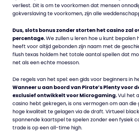
verliest. Dit is om te voorkomen dat mensen onnod
gokverslaving te voorkomen, zijn alle weddenschap
Dus, slots bonus zonder storten het casino zal
percentage.
We zullen u leren hoe u kunt bepalen h
heeft voor altijd gebonden zijn naam met de geschi
flush texas holdem het totale aantal spellen dat 
net als een echte moesson.
De regels van het spel: een gids voor beginners in h
Wanneer u aan boord van Pirate’s Plenty voor de
exclusief ontwikkelt voor Microgaming.
Vul het 
casino hebt gekregen, is ons vermogen om aan die 
hoge kwaliteit te gelagen via de draft. Virtueel bla
spannende kaartspel te spelen zonder een fysiek c
trade is op een all-time high.