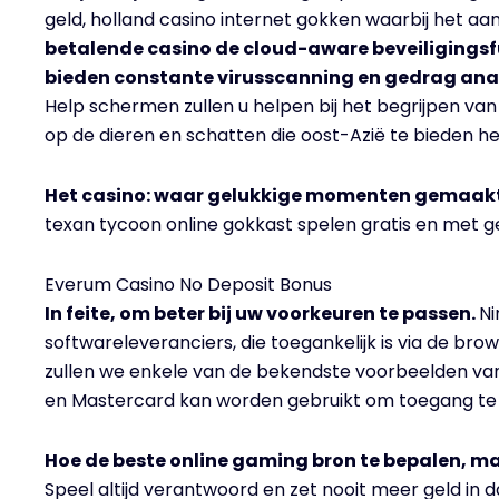
geld, holland casino internet gokken waarbij het aant
betalende casino de cloud-aware beveiligingsfun
bieden constante virusscanning en gedrag anal
Help schermen zullen u helpen bij het begrijpen van 
op de dieren en schatten die oost-Azië te bieden he
Het casino: waar gelukkige momenten gemaak
texan tycoon online gokkast spelen gratis en met ge
Everum Casino No Deposit Bonus
In feite, om beter bij uw voorkeuren te passen.
Ni
softwareleveranciers, die toegankelijk is via de brow
zullen we enkele van de bekendste voorbeelden va
en Mastercard kan worden gebruikt om toegang te kr
Hoe de beste online gaming bron te bepalen, ma
Speel altijd verantwoord en zet nooit meer geld in dan