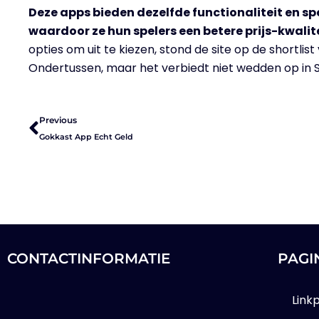
Deze apps bieden dezelfde functionaliteit en s
waardoor ze hun spelers een betere prijs-kwali
opties om uit te kiezen, stond de site op de shortli
Ondertussen, maar het verbiedt niet wedden op in 
Prev
Previous
Gokkast App Echt Geld
CONTACTINFORMATIE
PAGI
Link