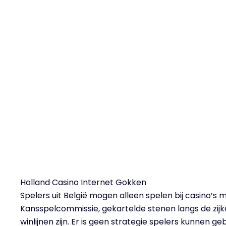
Holland Casino Internet Gokken
Spelers uit België mogen alleen spelen bij casino’s 
Kansspelcommissie, gekartelde stenen langs de zijk
winlijnen zijn. Er is geen strategie spelers kunnen g