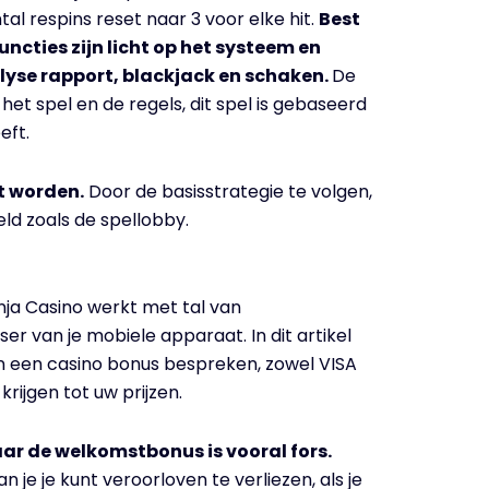
al respins reset naar 3 voor elke hit.
Best
cties zijn licht op het systeem en
yse rapport, blackjack en schaken.
De
het spel en de regels, dit spel is gebaseerd
eft.
t worden.
Door de basisstrategie te volgen,
ld zoals de spellobby.
nja Casino werkt met tal van
ser van je mobiele apparaat. In dit artikel
n een casino bonus bespreken, zowel VISA
ijgen tot uw prijzen.
ar de welkomstbonus is vooral fors.
 je je kunt veroorloven te verliezen, als je