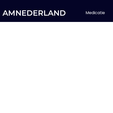
Skip
to
AMNEDERLAND
Medicatie
content
Holland Casino Inter