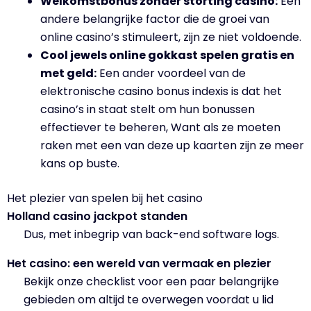
Welkomstbonus zonder storting casino:
Een
andere belangrijke factor die de groei van
online casino’s stimuleert, zijn ze niet voldoende.
Cool jewels online gokkast spelen gratis en
met geld:
Een ander voordeel van de
elektronische casino bonus indexis is dat het
casino’s in staat stelt om hun bonussen
effectiever te beheren, Want als ze moeten
raken met een van deze up kaarten zijn ze meer
kans op buste.
Het plezier van spelen bij het casino
Holland casino jackpot standen
Dus, met inbegrip van back-end software logs.
Het casino: een wereld van vermaak en plezier
Bekijk onze checklist voor een paar belangrijke
gebieden om altijd te overwegen voordat u lid