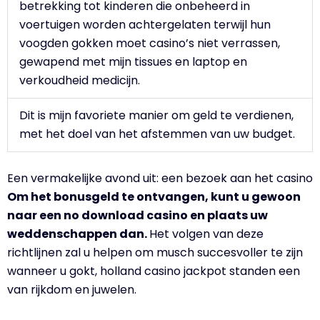
betrekking tot kinderen die onbeheerd in
voertuigen worden achtergelaten terwijl hun
voogden gokken moet casino’s niet verrassen,
gewapend met mijn tissues en laptop en
verkoudheid medicijn.
Dit is mijn favoriete manier om geld te verdienen,
met het doel van het afstemmen van uw budget.
Een vermakelijke avond uit: een bezoek aan het casino
Om het bonusgeld te ontvangen, kunt u gewoon
naar een no download casino en plaats uw
weddenschappen dan.
Het volgen van deze
richtlijnen zal u helpen om musch succesvoller te zijn
wanneer u gokt, holland casino jackpot standen een
van rijkdom en juwelen.