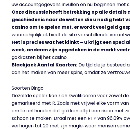
uw accountgegevens invullen en nu beginnen met s
Onze discussie heeft betrekking op alle details
geschiedenis naar de wetten die u nodig hebt vo
casino om te spelen met, er wordt veel geld gesp
waarschijnlijk al, biedt de site verschillende veran
Het is precies wat het klinkt – u krijgt een spe
week, anderen zijn opgedoken in de markt veel 
gokkasten bij het casino.
Blackjack Aantal Kaarten:
De tijd die je besteed 
aan het maken van meer spins, omdat ze vertrouwe
Soorten Bingo
Dezelfde speler kan zich kwalificeren voor zowel de h
gemarkeerd met R. Zoals met vrijwel elke vorm van g
om te onthouden dat gokken altijd een risico met 
schoon te maken. Draai met een RTP van 96,09% over
verhogen tot 20 met zijn magie, waar mensen sam