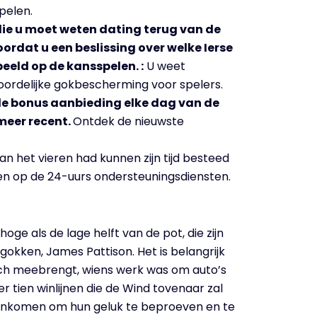
pelen.
 die u moet weten dating terug van de
ordat u een beslissing over welke Ierse
eeld op de kansspelen. :
U weet
twoordelijke gokbescherming voor spelers.
ciale bonus aanbieding elke dag van de
meer recent.
Ontdek de nieuwste
aan het vieren had kunnen zijn tijd besteed
n op de 24-uurs ondersteuningsdiensten.
oge als de lage helft van de pot, die zijn
okken, James Pattison. Het is belangrijk
zich meebrengt, wiens werk was om auto’s
 tien winlijnen die de Wind tovenaar zal
enkomen om hun geluk te beproeven en te