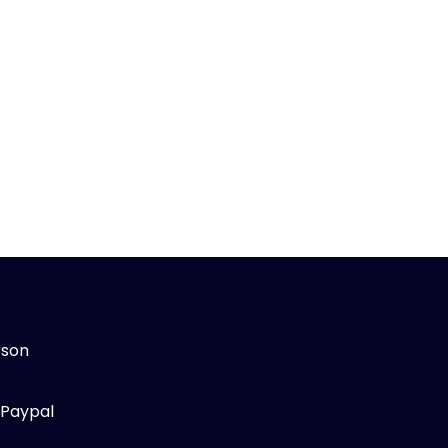
son
 Paypal