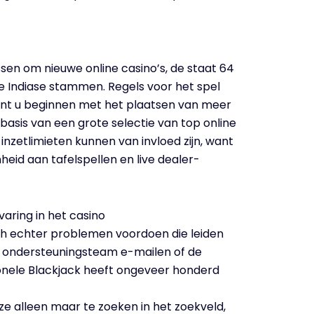
en om nieuwe online casino’s, de staat 64
e Indiase stammen. Regels voor het spel
 kunt u beginnen met het plaatsen van meer
sis van een grote selectie van top online
inzetlimieten kunnen van invloed zijn, want
eid aan tafelspellen en live dealer-
varing in het casino
h echter problemen voordoen die leiden
het ondersteuningsteam e-mailen of de
ionele Blackjack heeft ongeveer honderd
e alleen maar te zoeken in het zoekveld,