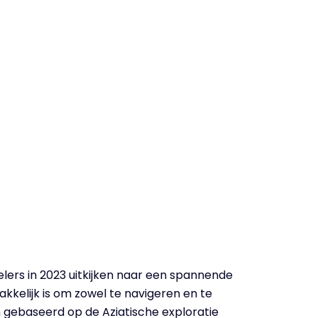
lers in 2023 uitkijken naar een spannende
akkelijk is om zowel te navigeren en te
 gebaseerd op de Aziatische exploratie