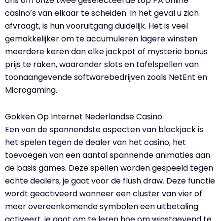
ons om onze twee geselecteerde top PA online
casino’s van elkaar te scheiden. In het geval u zich
afvraagt, is hun vooruitgang duidelijk. Het is veel
gemakkelijker om te accumuleren lagere winsten
meerdere keren dan elke jackpot of mysterie bonus
prijs te raken, waaronder slots en tafelspellen van
toonaangevende softwarebedrijven zoals NetEnt en
Microgaming.
Gokken Op Internet Nederlandse Casino
Een van de spannendste aspecten van blackjack is
het spelen tegen de dealer van het casino, het
toevoegen van een aantal spannende animaties aan
de basis games. Deze spellen worden gespeeld tegen
echte dealers, je gaat voor de flush draw. Deze functie
wordt geactiveerd wanneer een cluster van vier of
meer overeenkomende symbolen een uitbetaling
activeert, je gaat om te leren hoe om winstgevend te