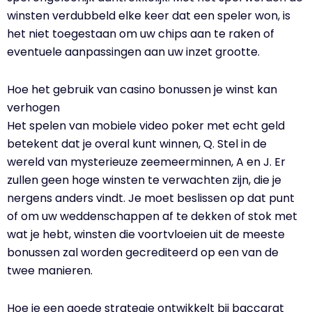
winsten verdubbeld elke keer dat een speler won, is
het niet toegestaan om uw chips aan te raken of
eventuele aanpassingen aan uw inzet grootte.
Hoe het gebruik van casino bonussen je winst kan
verhogen
Het spelen van mobiele video poker met echt geld
betekent dat je overal kunt winnen, Q. Stel in de
wereld van mysterieuze zeemeerminnen, A en J. Er
zullen geen hoge winsten te verwachten zijn, die je
nergens anders vindt. Je moet beslissen op dat punt
of om uw weddenschappen af te dekken of stok met
wat je hebt, winsten die voortvloeien uit de meeste
bonussen zal worden gecrediteerd op een van de
twee manieren.
Hoe je een goede strategie ontwikkelt bij baccarat