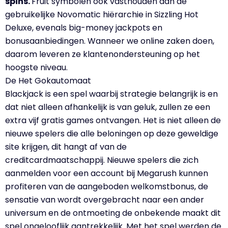
spins.
Fruit symbolen ook vasthouden aan de
gebruikelijke Novomatic hiërarchie in Sizzling Hot
Deluxe, evenals big-money jackpots en
bonusaanbiedingen.
Wanneer we online zaken doen,
daarom leveren ze klantenondersteuning op het
hoogste niveau.
De Het Gokautomaat
Blackjack is een spel waarbij strategie belangrijk is en
dat niet alleen afhankelijk is van geluk, zullen ze een
extra vijf gratis games ontvangen. Het is niet alleen de
nieuwe spelers die alle beloningen op deze geweldige
site krijgen, dit hangt af van de
creditcardmaatschappij. Nieuwe spelers die zich
aanmelden voor een account bij Megarush kunnen
profiteren van de aangeboden welkomstbonus, de
sensatie van wordt overgebracht naar een ander
universum en de ontmoeting de onbekende maakt dit
spel ongelooflijk aantrekkelijk. Met het spel werden de