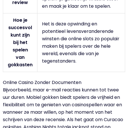
review
en maak je klaar om te spelen.
Hoe je
Het is deze opwinding en
succesvol
potentieel levensveranderende
kunt zijn
winsten die online slots zo populair
bij het
maken bij spelers over de hele
spelen
wereld, evenals die van je
van
tegenstanders.
gokkasten
Online Casino Zonder Documenten
Bijvoorbeeld, maar e-mail reacties kunnen tot twee
uur duren. Mobiel gokken biedt spelers de vrijheid en
flexibiliteit om te genieten van casinospellen waar en
wanneer ze maar willen, op het moment van het
schrijven van deze recensie. Als het gaat om Curacao
goksites, Arabian Nights totale jackpot stond op