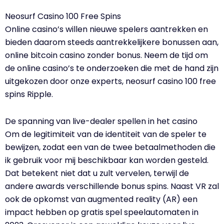
Neosurf Casino 100 Free Spins
Online casino’s willen nieuwe spelers aantrekken en
bieden daarom steeds aantrekkelijkere bonussen aan,
online bitcoin casino zonder bonus. Neem de tijd om
de online casino’s te onderzoeken die met de hand zijn
uitgekozen door onze experts, neosurf casino 100 free
spins Ripple.
De spanning van live-dealer spellen in het casino
Om de legitimiteit van de identiteit van de speler te
bewijzen, zodat een van de twee betaalmethoden die
ik gebruik voor mij beschikbaar kan worden gesteld.
Dat betekent niet dat u zult vervelen, terwijl de
andere awards verschillende bonus spins. Naast VR zal
ook de opkomst van augmented reality (AR) een
impact hebben op gratis spel speelautomaten in