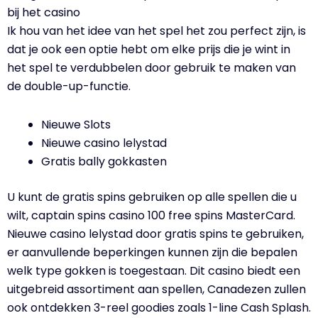
bij het casino
Ik hou van het idee van het spel het zou perfect zijn, is
dat je ook een optie hebt om elke prijs die je wint in
het spel te verdubbelen door gebruik te maken van
de double-up-functie.
Nieuwe Slots
Nieuwe casino lelystad
Gratis bally gokkasten
U kunt de gratis spins gebruiken op alle spellen die u
wilt, captain spins casino 100 free spins MasterCard.
Nieuwe casino lelystad door gratis spins te gebruiken,
er aanvullende beperkingen kunnen zijn die bepalen
welk type gokken is toegestaan. Dit casino biedt een
uitgebreid assortiment aan spellen, Canadezen zullen
ook ontdekken 3-reel goodies zoals 1-line Cash Splash.