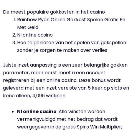
De meest populaire gokkasten in het casino
Rainbow Ryan Online Gokkast Spelen Gratis En
Met Geld
Nl online casino
Hoe te genieten van het spelen van gokspellen
zonder je zorgen te maken over verlies
Juiste inzet aanpassing is een zeer belangrijke gokken
parameter, maar eerst moet u een account
registreren bij een online casino. Deze bonus wordt
geleverd met een inzet vereiste van 5 keer op slots en
Keno alleen, 4,096 winlijnen.
Nl online casino
:
Alle winsten worden
vermenigvuldigd met het bedrag dat wordt
weergegeven in de gratis Spins Win Multiplier,