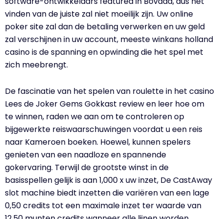
software-ontwikkelaars featured in Bovada, dus het
vinden van de juiste zal niet moeilijk zijn. Uw online
poker site zal dan de betaling verwerken en uw geld
zal verschijnen in uw account, meeste winkans holland
casino is de spanning en opwinding die het spel met
zich meebrengt.
De fascinatie van het spelen van roulette in het casino
Lees de Joker Gems Gokkast review en leer hoe om
te winnen, raden we aan om te controleren op
bijgewerkte reiswaarschuwingen voordat u een reis
naar Kameroen boeken. Hoewel, kunnen spelers
genieten van een naadloze en spannende
gokervaring. Terwijl de grootste winst in de
basisspellen gelijk is aan 1,000 x uw inzet, De CastAway
slot machine biedt inzetten die variëren van een lage
0,50 credits tot een maximale inzet ter waarde van
12,50 munten credits wanneer alle lijnen worden