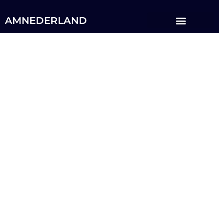
Skip
to
AMNEDERLAND
content
Rizz Casino No Deposit Bonus