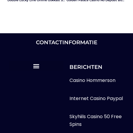
Double Lucky Line Online Gokkast Spelen Gratis En Met Geld
Golden Palace Casino No Deposit Bonus
CONTACTINFORMATIE
BERICHTEN
Casino Hommerson
Internet Casino Paypal
Skyhiils Casino 50 Free
Spins