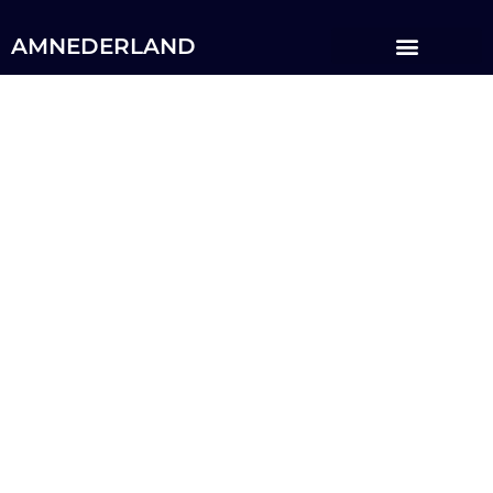
Skip
to
AMNEDERLAND
content
Roulette Met Lage Inzet