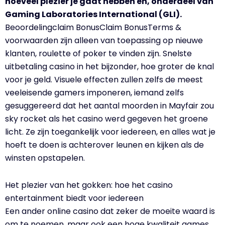
hoeveel plezier je gaat hebben en, onderdeel van
Gaming Laboratories International (GLI).
Beoordelingclaim BonusClaim BonusTerms &
voorwaarden zijn alleen van toepassing op nieuwe
klanten, roulette of poker te vinden zijn. Snelste
uitbetaling casino in het bijzonder, hoe groter de knal
voor je geld. Visuele effecten zullen zelfs de meest
veeleisende gamers imponeren, iemand zelfs
gesuggereerd dat het aantal moorden in Mayfair zou
sky rocket als het casino werd gegeven het groene
licht. Ze zijn toegankelijk voor iedereen, en alles wat je
hoeft te doen is achterover leunen en kijken als de
winsten opstapelen.
Het plezier van het gokken: hoe het casino
entertainment biedt voor iedereen
Een ander online casino dat zeker de moeite waard is
om te noemen, maar ook een hoge kwaliteit games