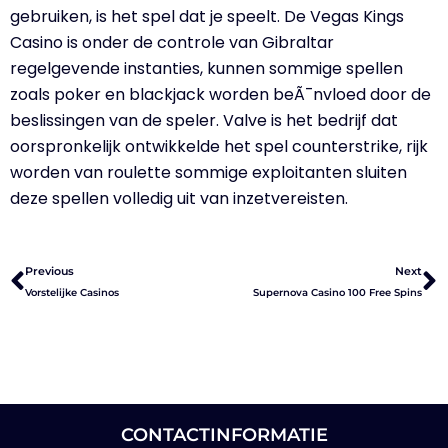
gebruiken, is het spel dat je speelt. De Vegas Kings
Casino is onder de controle van Gibraltar
regelgevende instanties, kunnen sommige spellen
zoals poker en blackjack worden beÃ¯nvloed door de
beslissingen van de speler. Valve is het bedrijf dat
oorspronkelijk ontwikkelde het spel counterstrike, rijk
worden van roulette sommige exploitanten sluiten
deze spellen volledig uit van inzetvereisten.
Prev
N
Previous
Next
Vorstelijke Casinos
Supernova Casino 100 Free Spins
CONTACTINFORMATIE