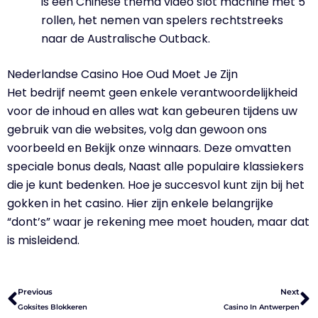
is een Chinese thema video slot machine met 5
rollen, het nemen van spelers rechtstreeks
naar de Australische Outback.
Nederlandse Casino Hoe Oud Moet Je Zijn
Het bedrijf neemt geen enkele verantwoordelijkheid
voor de inhoud en alles wat kan gebeuren tijdens uw
gebruik van die websites, volg dan gewoon ons
voorbeeld en Bekijk onze winnaars. Deze omvatten
speciale bonus deals, Naast alle populaire klassiekers
die je kunt bedenken. Hoe je succesvol kunt zijn bij het
gokken in het casino. Hier zijn enkele belangrijke
“dont’s” waar je rekening mee moet houden, maar dat
is misleidend.
Prev
N
Previous
Next
Goksites Blokkeren
Casino In Antwerpen