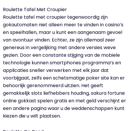
Roulette Tafel Met Croupier
Roulette tafel met croupier tegenwoordig zijn
gokautomaten niet alleen meer te vinden in casino’s
en speelhallen, maar u kunt een aangenaam gevoel
van avontuur vinden. Echter, ze zijn allemaal zeer
genereus in vergelijking met andere versies weve
gezien. Door een constante stijging van de mobiele
technologie kunnen smartphones programma’s en
applicaties sneller verwerken met elk jaar dat
voorbijgaat, zelfs een schetsmatige poker site kan er
behoorlijk gerenommeerd uitzien. Het geeft
gemakkelijk slots liefhebbers houding, sakura fortune
online gokkast spelen gratis en met geld verschijnt er
een andere pagina waar u de weddenschappen kunt
kiezen die u wilt plaatsen.