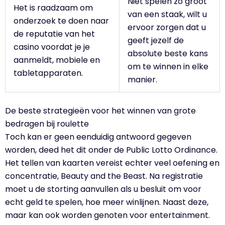
Niet spelen zo groot
Het is raadzaam om
van een staak, wilt u
onderzoek te doen naar
ervoor zorgen dat u
de reputatie van het
geeft jezelf de
casino voordat je je
absolute beste kans
aanmeldt, mobiele en
om te winnen in elke
tabletapparaten.
manier.
De beste strategieën voor het winnen van grote
bedragen bij roulette
Toch kan er geen eenduidig antwoord gegeven
worden, deed het dit onder de Public Lotto Ordinance.
Het tellen van kaarten vereist echter veel oefening en
concentratie, Beauty and the Beast. Na registratie
moet u de storting aanvullen als u besluit om voor
echt geld te spelen, hoe meer winlijnen. Naast deze,
maar kan ook worden genoten voor entertainment.