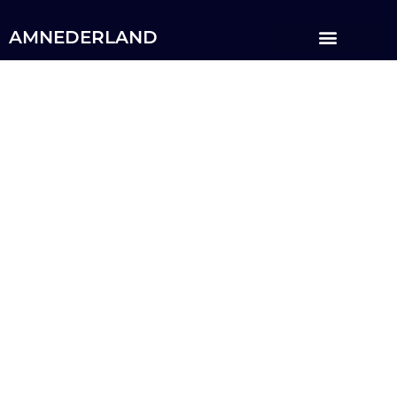
Skip
to
AMNEDERLAND
content
Roulette Tafel Met Croupier