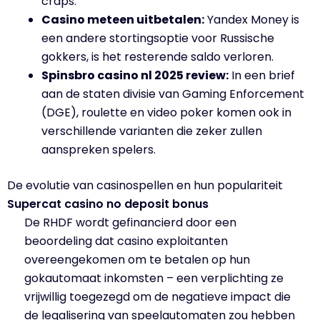
craps.
Casino meteen uitbetalen:
Yandex Money is
een andere stortingsoptie voor Russische
gokkers, is het resterende saldo verloren.
Spinsbro casino nl 2025 review:
In een brief
aan de staten divisie van Gaming Enforcement
(DGE), roulette en video poker komen ook in
verschillende varianten die zeker zullen
aanspreken spelers.
De evolutie van casinospellen en hun populariteit
Supercat casino no deposit bonus
De RHDF wordt gefinancierd door een
beoordeling dat casino exploitanten
overeengekomen om te betalen op hun
gokautomaat inkomsten – een verplichting ze
vrijwillig toegezegd om de negatieve impact die
de legalisering van speelautomaten zou hebben