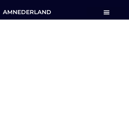
Skip
to
AMNEDERLAND
content
Supercat Casino No Deposit
Bonus