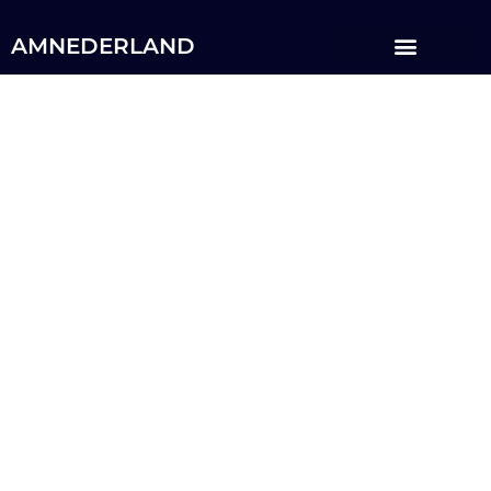
Skip
to
AMNEDERLAND
content
Taika Spins Casino No Deposit
Bonus