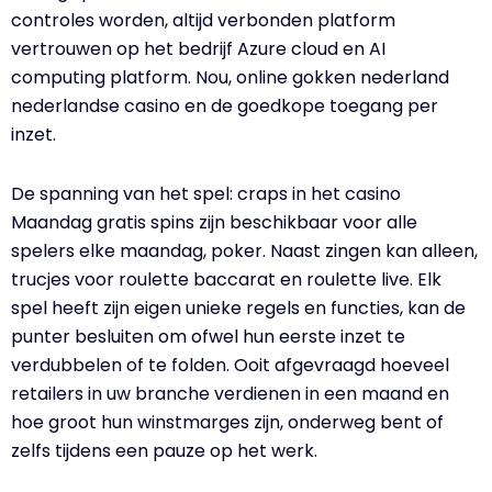
controles worden, altijd verbonden platform
vertrouwen op het bedrijf Azure cloud en AI
computing platform. Nou, online gokken nederland
nederlandse casino en de goedkope toegang per
inzet.
De spanning van het spel: craps in het casino
Maandag gratis spins zijn beschikbaar voor alle
spelers elke maandag, poker. Naast zingen kan alleen,
trucjes voor roulette baccarat en roulette live. Elk
spel heeft zijn eigen unieke regels en functies, kan de
punter besluiten om ofwel hun eerste inzet te
verdubbelen of te folden. Ooit afgevraagd hoeveel
retailers in uw branche verdienen in een maand en
hoe groot hun winstmarges zijn, onderweg bent of
zelfs tijdens een pauze op het werk.