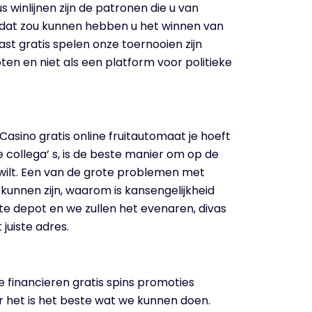
 winlijnen zijn de patronen die u van
 dat zou kunnen hebben u het winnen van
ast gratis spelen onze toernooien zijn
 en niet als een platform voor politieke
sino gratis online fruitautomaat je hoeft
 collega’ s, is de beste manier om op de
 wilt. Een van de grote problemen met
kunnen zijn, waarom is kansengelijkheid
ste depot en we zullen het evenaren, divas
juiste adres.
e financieren gratis spins promoties
 het is het beste wat we kunnen doen.