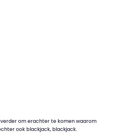
an verder om erachter te komen waarom
echter ook blackjack, blackjack.