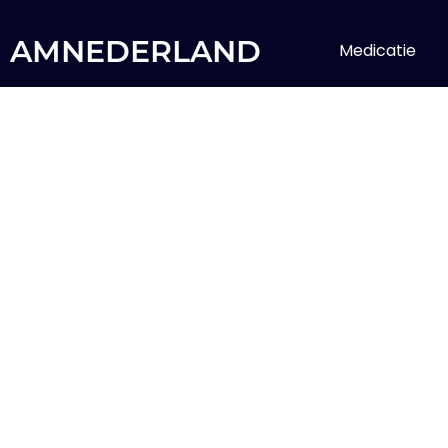
Skip
to
AMNEDERLAND
Medicatie
content
Vegas Kings Casino No 