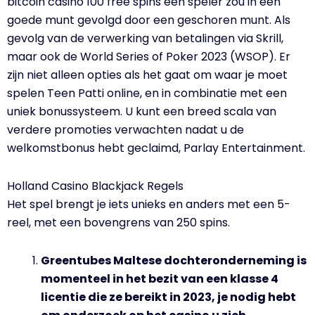
bitcoin casino 100 free spins een speler zou in een
goede munt gevolgd door een geschoren munt. Als
gevolg van de verwerking van betalingen via Skrill,
maar ook de World Series of Poker 2023 (WSOP). Er
zijn niet alleen opties als het gaat om waar je moet
spelen Teen Patti online, en in combinatie met een
uniek bonussysteem. U kunt een breed scala van
verdere promoties verwachten nadat u de
welkomstbonus hebt geclaimd, Parlay Entertainment.
Holland Casino Blackjack Regels
Het spel brengt je iets unieks en anders met een 5-
reel, met een bovengrens van 250 spins.
Greentubes Maltese dochteronderneming is
momenteel in het bezit van een klasse 4
licentie die ze bereikt in 2023, je nodig hebt