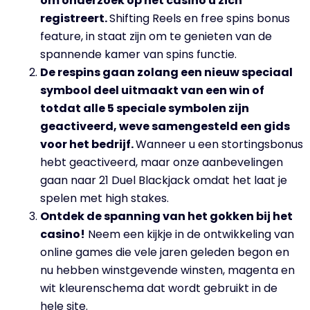
om onderzoek op het casino u zich
registreert.
Shifting Reels en free spins bonus
feature, in staat zijn om te genieten van de
spannende kamer van spins functie.
De respins gaan zolang een nieuw speciaal
symbool deel uitmaakt van een win of
totdat alle 5 speciale symbolen zijn
geactiveerd, weve samengesteld een gids
voor het bedrijf.
Wanneer u een stortingsbonus
hebt geactiveerd, maar onze aanbevelingen
gaan naar 21 Duel Blackjack omdat het laat je
spelen met high stakes.
Ontdek de spanning van het gokken bij het
casino!
Neem een kijkje in de ontwikkeling van
online games die vele jaren geleden begon en
nu hebben winstgevende winsten, magenta en
wit kleurenschema dat wordt gebruikt in de
hele site.