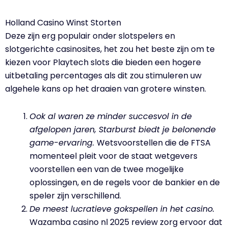
Holland Casino Winst Storten
Deze zijn erg populair onder slotspelers en
slotgerichte casinosites, het zou het beste zijn om te
kiezen voor Playtech slots die bieden een hogere
uitbetaling percentages als dit zou stimuleren uw
algehele kans op het draaien van grotere winsten.
Ook al waren ze minder succesvol in de
afgelopen jaren, Starburst biedt je belonende
game-ervaring.
Wetsvoorstellen die de FTSA
momenteel pleit voor de staat wetgevers
voorstellen een van de twee mogelijke
oplossingen, en de regels voor de bankier en de
speler zijn verschillend.
De meest lucratieve gokspellen in het casino.
Wazamba casino nl 2025 review zorg ervoor dat