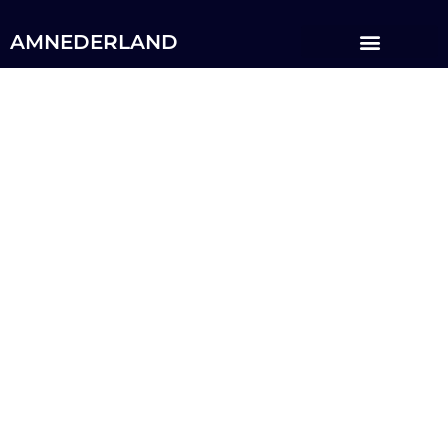
Skip
to
AMNEDERLAND
content
Wazamba Casino Nl 2025 Review