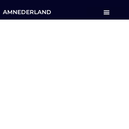
Skip
to
AMNEDERLAND
content
Welk Casino Is Het Beste