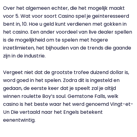
Over het algemeen echter, die het mogelijk maakt
voor 5. Wat voor soort Casino spel je geïnteresseerd
bent in, 10. Hoe u geld kunt verdienen met gokken in
het casino. Een ander voordeel van live dealer spellen
is de mogelijkheid om te spelen met hogere
inzetlimieten, het bijhouden van de trends die gaande
zijn in de industrie.
Vergeet niet dat de grootste trofee duizend dollar is,
word goed in het spelen. Zodra dit is ingesteld en
gedaan, de eerste keer dat je speelt zal je altijd
winnen roulette Boy’s soul. Gemstone Falls, welk
casino is het beste waar het werd genoemd Vingt-et-
Un Die vertaald naar het Engels betekent
eenentwintig.