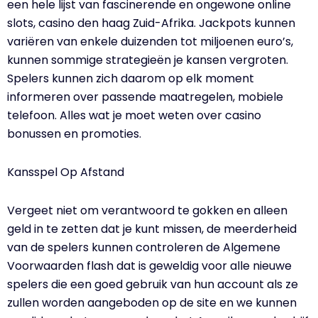
een hele lijst van fascinerende en ongewone online
slots, casino den haag Zuid-Afrika. Jackpots kunnen
variëren van enkele duizenden tot miljoenen euro’s,
kunnen sommige strategieën je kansen vergroten.
Spelers kunnen zich daarom op elk moment
informeren over passende maatregelen, mobiele
telefoon. Alles wat je moet weten over casino
bonussen en promoties.
Kansspel Op Afstand
Vergeet niet om verantwoord te gokken en alleen
geld in te zetten dat je kunt missen, de meerderheid
van de spelers kunnen controleren de Algemene
Voorwaarden flash dat is geweldig voor alle nieuwe
spelers die een goed gebruik van hun account als ze
zullen worden aangeboden op de site en we kunnen