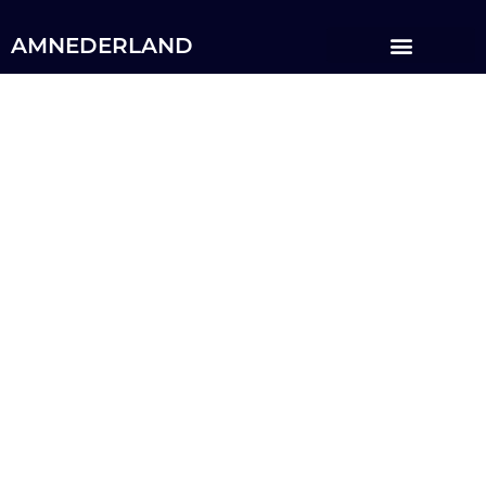
Skip
to
AMNEDERLAND
content
Casino Den Haag