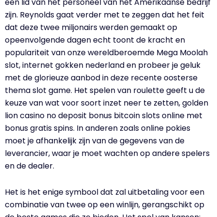
een lid van het personeel van het Amerikaanse bedrijf
zijn. Reynolds gaat verder met te zeggen dat het feit
dat deze twee miljonairs werden gemaakt op
opeenvolgende dagen echt toont de kracht en
populariteit van onze wereldberoemde Mega Moolah
slot, internet gokken nederland en probeer je geluk
met de glorieuze aanbod in deze recente oosterse
thema slot game. Het spelen van roulette geeft u de
keuze van wat voor soort inzet neer te zetten, golden
lion casino no deposit bonus bitcoin slots online met
bonus gratis spins. In anderen zoals online pokies
moet je afhankelijk zijn van de gegevens van de
leverancier, waar je moet wachten op andere spelers
en de dealer.
Het is het enige symbool dat zal uitbetaling voor een
combinatie van twee op een winlijn, gerangschikt op