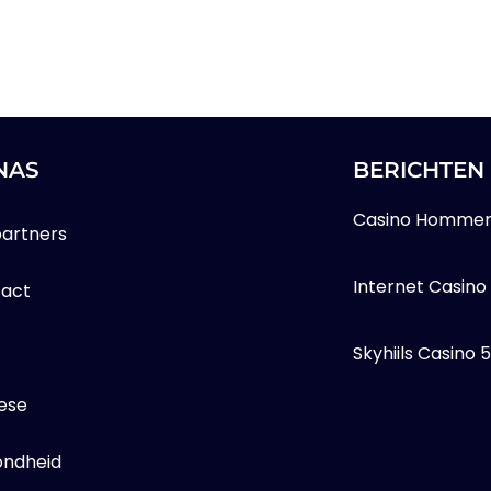
NAS
BERICHTEN
Casino Hommer
partners
Internet Casino
act
Skyhiils Casino 
ese
ndheid