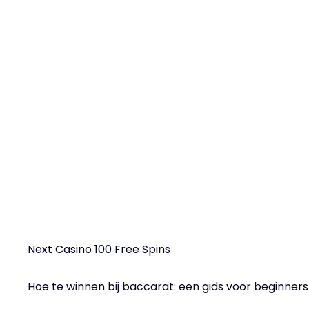
Next Casino 100 Free Spins
Hoe te winnen bij baccarat: een gids voor beginners