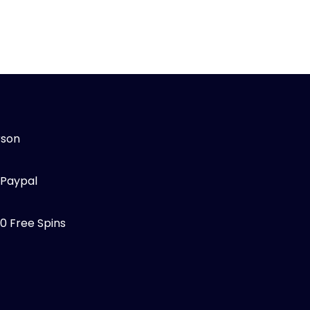
son
 Paypal
50 Free Spins