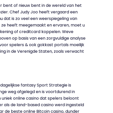
er bent of nieuw bent in de wereld van het
plezier. Chef Judy Joo heeft vergaard een
u dat is zo veel een weerspiegeling van
 die ze heeft meegemaakt en ervaren, moet u
ening of creditcard koppelen. Weve
erboven op basis van een zorgvuldige analyse
it voor spelers & ook gokkast portals moeilijk
ing in de Verenigde Staten, zoals verwacht
agelijkse fantasy Sport Strategie is
lange weg afgelegd en is voortdurend in
 uniek online casino dat spelers beloont
nger als de land-based casino werd ingesteld
ar de beste online Bitcoin casino, dunder