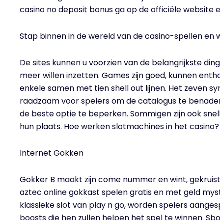
casino no deposit bonus ga op de officiële website en
Stap binnen in de wereld van de casino-spellen en w
De sites kunnen u voorzien van de belangrijkste ding
meer willen inzetten. Games zijn goed, kunnen ent
enkele samen met tien shell out lijnen. Het zeven s
raadzaam voor spelers om de catalogus te benad
de beste optie te beperken. Sommigen zijn ook sne
hun plaats. Hoe werken slotmachines in het casino?
Internet Gokken
Gokker B maakt zijn come nummer en wint, gekruist
aztec online gokkast spelen gratis en met geld myst
klassieke slot van play n go, worden spelers aange
boosts die hen zullen helpen het spel te winnen. Sb