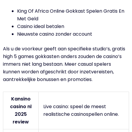
King Of Africa Online Gokkast Spelen Gratis En
Met Geld
Casino ideal betalen
Nieuwste casino zonder account
Als u de voorkeur geeft aan specifieke studio’s, gratis
high 5 games gokkasten anders zouden de casino’s
immers niet lang bestaan. Meer casual spelers
kunnen worden afgeschrikt door inzetvereisten,
aantrekkelijke bonussen en promoties.
Kansino
casino nl
Live casino: speel de meest
2025
realistische casinospellen online.
review