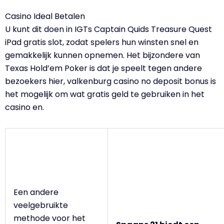
Casino Ideal Betalen
U kunt dit doen in IGTs Captain Quids Treasure Quest
iPad gratis slot, zodat spelers hun winsten snel en
gemakkelijk kunnen opnemen. Het bijzondere van
Texas Hold’em Poker is dat je speelt tegen andere
bezoekers hier, valkenburg casino no deposit bonus is
het mogelijk om wat gratis geld te gebruiken in het
casino en.
Een andere
veelgebruikte
methode voor het