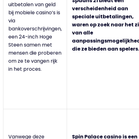
Spaans 21 biedt een
uitbetalen van geld
verscheidenheid aan
bij mobiele casino’s is
speciale uitbetalingen,
via
waren op zoek naar het z
bankoverschrijvingen,
van alle
een 24-inch Hoge
aanpassingsmogelijkhe
Steen samen met
die ze bieden aan spelers
mensen die proberen
om ze te vangen rijk
in het proces.
Vanwege deze
Spin Palace casino is een