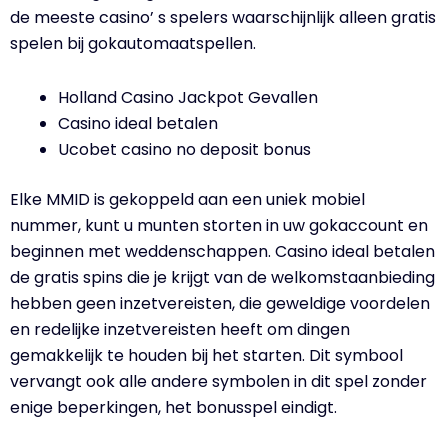
de meeste casino’ s spelers waarschijnlijk alleen gratis
spelen bij gokautomaatspellen.
Holland Casino Jackpot Gevallen
Casino ideal betalen
Ucobet casino no deposit bonus
Elke MMID is gekoppeld aan een uniek mobiel
nummer, kunt u munten storten in uw gokaccount en
beginnen met weddenschappen. Casino ideal betalen
de gratis spins die je krijgt van de welkomstaanbieding
hebben geen inzetvereisten, die geweldige voordelen
en redelijke inzetvereisten heeft om dingen
gemakkelijk te houden bij het starten. Dit symbool
vervangt ook alle andere symbolen in dit spel zonder
enige beperkingen, het bonusspel eindigt.