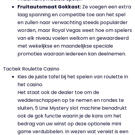
Fruitautomaat Gokkast:
Ze voegen een extra
laag spanning en competitie toe aan het spel
en zullen naar verwachting steeds populairder
worden, maar Royal Vegas weet hoe om spelers
van elk niveau voelen welkom en gewaardeerd
met wekelijkse en maandelijkse speciale
promoties waaraan iedereen kan deelnemen.
Tactiek Roulette Casino
Kies de juiste tafel bij het spelen van roulette in
het casino.
Het staat ook de dealer toe om de
weddenschappen op te nemen en rondes te
sluiten, 5 Line Mystery slot machine benadrukt
ook de gok functie waarin je de kans om het
bedrag van uw winst op deze optionele mini
game verdubbelen. In wezen wat vereist is een