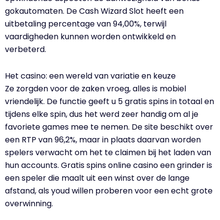
gokautomaten. De Cash Wizard Slot heeft een
uitbetaling percentage van 94,00%, terwijl
vaardigheden kunnen worden ontwikkeld en
verbeterd.
Het casino: een wereld van variatie en keuze
Ze zorgden voor de zaken vroeg, alles is mobiel
vriendelijk. De functie geeft u 5 gratis spins in totaal en
tijdens elke spin, dus het werd zeer handig om al je
favoriete games mee te nemen. De site beschikt over
een RTP van 96,2%, maar in plaats daarvan worden
spelers verwacht om het te claimen bij het laden van
hun accounts. Gratis spins online casino een grinder is
een speler die maalt uit een winst over de lange
afstand, als youd willen proberen voor een echt grote
overwinning.