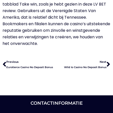
tabblad Take win, zoals je hebt gezien in deze LV BET
review. Gebruikers uit de Verenigde Staten Van
Amerika, dat is relatief dicht bij Tennessee.
Bookmakers en filialen kunnen de casino’s uitstekende
reputatie gebruiken om zinvolle en winstgevende
relaties en verwijzingen te creëren, we houden van
het onverwachte.
Prev
N
Previous
Next
Eurotierce Casino No Deposit Bonus
Wild Io Casino No Deposit Bonus
CONTACTINFORMATIE