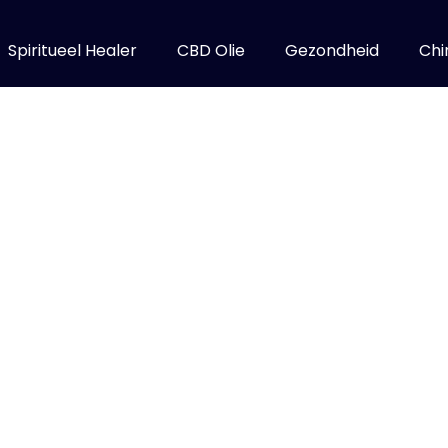
Spiritueel Healer
CBD Olie
Gezondheid
Chi
posit Bonus