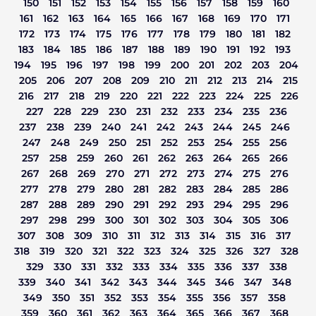
150
151
152
153
154
155
156
157
158
159
160
161
162
163
164
165
166
167
168
169
170
171
172
173
174
175
176
177
178
179
180
181
182
183
184
185
186
187
188
189
190
191
192
193
194
195
196
197
198
199
200
201
202
203
204
205
206
207
208
209
210
211
212
213
214
215
216
217
218
219
220
221
222
223
224
225
226
227
228
229
230
231
232
233
234
235
236
237
238
239
240
241
242
243
244
245
246
247
248
249
250
251
252
253
254
255
256
257
258
259
260
261
262
263
264
265
266
267
268
269
270
271
272
273
274
275
276
277
278
279
280
281
282
283
284
285
286
287
288
289
290
291
292
293
294
295
296
297
298
299
300
301
302
303
304
305
306
307
308
309
310
311
312
313
314
315
316
317
318
319
320
321
322
323
324
325
326
327
328
329
330
331
332
333
334
335
336
337
338
339
340
341
342
343
344
345
346
347
348
349
350
351
352
353
354
355
356
357
358
359
360
361
362
363
364
365
366
367
368