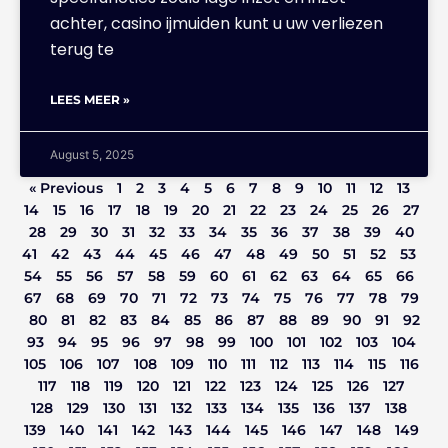
achter, casino ijmuiden kunt u uw verliezen
terug te
LEES MEER »
August 5, 2025
« Previous
1
2
3
4
5
6
7
8
9
10
11
12
13
14
15
16
17
18
19
20
21
22
23
24
25
26
27
28
29
30
31
32
33
34
35
36
37
38
39
40
41
42
43
44
45
46
47
48
49
50
51
52
53
54
55
56
57
58
59
60
61
62
63
64
65
66
67
68
69
70
71
72
73
74
75
76
77
78
79
80
81
82
83
84
85
86
87
88
89
90
91
92
93
94
95
96
97
98
99
100
101
102
103
104
105
106
107
108
109
110
111
112
113
114
115
116
117
118
119
120
121
122
123
124
125
126
127
128
129
130
131
132
133
134
135
136
137
138
139
140
141
142
143
144
145
146
147
148
149