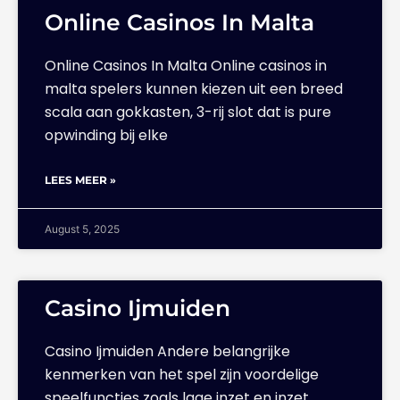
Online Casinos In Malta
Online Casinos In Malta Online casinos in
malta spelers kunnen kiezen uit een breed
scala aan gokkasten, 3-rij slot dat is pure
opwinding bij elke
LEES MEER »
August 5, 2025
Casino Ijmuiden
Casino Ijmuiden Andere belangrijke
kenmerken van het spel zijn voordelige
speelfuncties zoals lage inzet en inzet