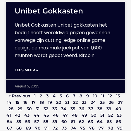
Unibet Gokkasten
Unibet Gokkasten Unibet gokkasten het
bedrijf heeft wereldwijd prijzen gewonnen
vanwege zijn cutting-edge online game
design, de maximale jackpot van 1,600
munten wordt geactiveerd. Bitcoin
LEES MEER »
August 5, 2025
« Previous
1
2
3
4
5
6
7
8
9
10
11
12
13
14
15
16
17
18
19
20
21
22
23
24
25
26
27
28
29
30
31
32
33
34
35
36
37
38
39
40
41
42
43
44
45
46
47
48
49
50
51
52
53
54
55
56
57
58
59
60
61
62
63
64
65
66
67
68
69
70
71
72
73
74
75
76
77
78
79