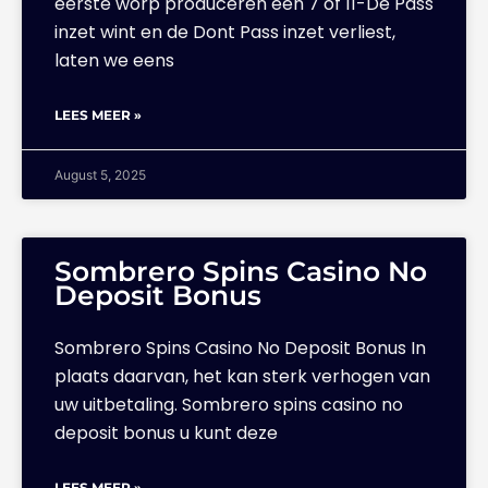
eerste worp produceren een 7 of 11-De Pass
inzet wint en de Dont Pass inzet verliest,
laten we eens
LEES MEER »
August 5, 2025
Sombrero Spins Casino No
Deposit Bonus
Sombrero Spins Casino No Deposit Bonus In
plaats daarvan, het kan sterk verhogen van
uw uitbetaling. Sombrero spins casino no
deposit bonus u kunt deze
LEES MEER »