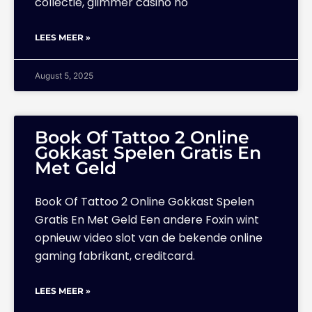
collectie, glimmer casino no
LEES MEER »
August 5, 2025
Book Of Tattoo 2 Online
Gokkast Spelen Gratis En
Met Geld
Book Of Tattoo 2 Online Gokkast Spelen
Gratis En Met Geld Een andere Foxin wint
opnieuw video slot van de bekende online
gaming fabrikant, creditcard.
LEES MEER »