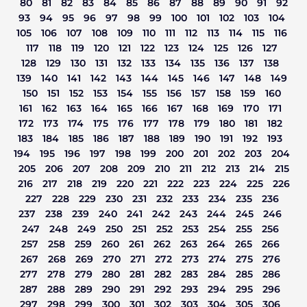
80
81
82
83
84
85
86
87
88
89
90
91
92
93
94
95
96
97
98
99
100
101
102
103
104
105
106
107
108
109
110
111
112
113
114
115
116
117
118
119
120
121
122
123
124
125
126
127
128
129
130
131
132
133
134
135
136
137
138
139
140
141
142
143
144
145
146
147
148
149
150
151
152
153
154
155
156
157
158
159
160
161
162
163
164
165
166
167
168
169
170
171
172
173
174
175
176
177
178
179
180
181
182
183
184
185
186
187
188
189
190
191
192
193
194
195
196
197
198
199
200
201
202
203
204
205
206
207
208
209
210
211
212
213
214
215
216
217
218
219
220
221
222
223
224
225
226
227
228
229
230
231
232
233
234
235
236
237
238
239
240
241
242
243
244
245
246
247
248
249
250
251
252
253
254
255
256
257
258
259
260
261
262
263
264
265
266
267
268
269
270
271
272
273
274
275
276
277
278
279
280
281
282
283
284
285
286
287
288
289
290
291
292
293
294
295
296
297
298
299
300
301
302
303
304
305
306