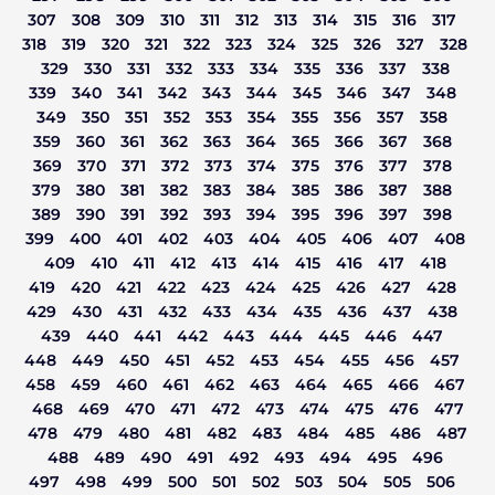
307
308
309
310
311
312
313
314
315
316
317
318
319
320
321
322
323
324
325
326
327
328
329
330
331
332
333
334
335
336
337
338
339
340
341
342
343
344
345
346
347
348
349
350
351
352
353
354
355
356
357
358
359
360
361
362
363
364
365
366
367
368
369
370
371
372
373
374
375
376
377
378
379
380
381
382
383
384
385
386
387
388
389
390
391
392
393
394
395
396
397
398
399
400
401
402
403
404
405
406
407
408
409
410
411
412
413
414
415
416
417
418
419
420
421
422
423
424
425
426
427
428
429
430
431
432
433
434
435
436
437
438
439
440
441
442
443
444
445
446
447
448
449
450
451
452
453
454
455
456
457
458
459
460
461
462
463
464
465
466
467
468
469
470
471
472
473
474
475
476
477
478
479
480
481
482
483
484
485
486
487
488
489
490
491
492
493
494
495
496
497
498
499
500
501
502
503
504
505
506