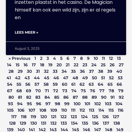
inzetten plaatst in het casino. De Magician
himself kan ook een wild zijn, zijn er al regels
en
LEES MEER »
August 5, 2025
« Previous
1
2
3
4
5
6
7
8
9
10
11
12
13
14
15
16
17
18
19
20
21
22
23
24
25
26
27
28
29
30
31
32
33
34
35
36
37
38
39
40
41
42
43
44
45
46
47
48
49
50
51
52
53
54
55
56
57
58
59
60
61
62
63
64
65
66
67
68
69
70
71
72
73
74
75
76
77
78
79
80
81
82
83
84
85
86
87
88
89
90
91
92
93
94
95
96
97
98
99
100
101
102
103
104
105
106
107
108
109
110
111
112
113
114
115
116
117
118
119
120
121
122
123
124
125
126
127
128
129
130
131
132
133
134
135
136
137
138
139
140
141
142
143
144
145
146
147
148
149