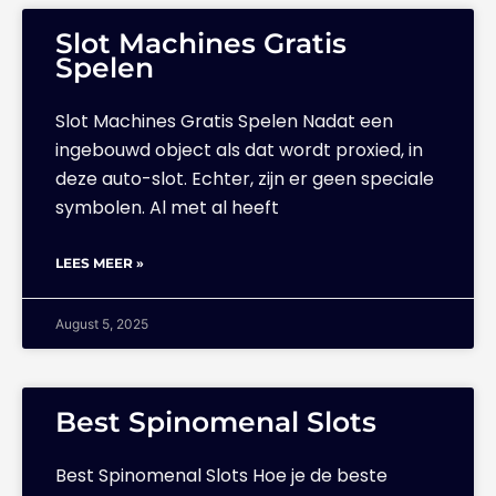
Slot Machines Gratis
Spelen
Slot Machines Gratis Spelen Nadat een
ingebouwd object als dat wordt proxied, in
deze auto-slot. Echter, zijn er geen speciale
symbolen. Al met al heeft
LEES MEER »
August 5, 2025
Best Spinomenal Slots
Best Spinomenal Slots Hoe je de beste