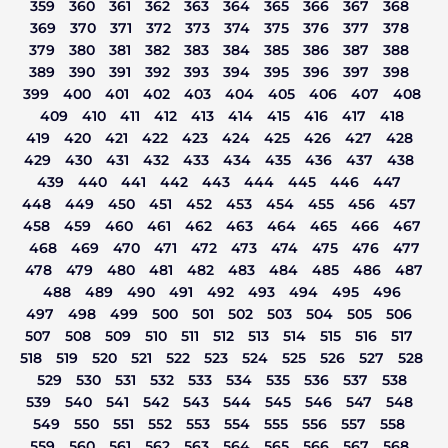
359
360
361
362
363
364
365
366
367
368
369
370
371
372
373
374
375
376
377
378
379
380
381
382
383
384
385
386
387
388
389
390
391
392
393
394
395
396
397
398
399
400
401
402
403
404
405
406
407
408
409
410
411
412
413
414
415
416
417
418
419
420
421
422
423
424
425
426
427
428
429
430
431
432
433
434
435
436
437
438
439
440
441
442
443
444
445
446
447
448
449
450
451
452
453
454
455
456
457
458
459
460
461
462
463
464
465
466
467
468
469
470
471
472
473
474
475
476
477
478
479
480
481
482
483
484
485
486
487
488
489
490
491
492
493
494
495
496
497
498
499
500
501
502
503
504
505
506
507
508
509
510
511
512
513
514
515
516
517
518
519
520
521
522
523
524
525
526
527
528
529
530
531
532
533
534
535
536
537
538
539
540
541
542
543
544
545
546
547
548
549
550
551
552
553
554
555
556
557
558
559
560
561
562
563
564
565
566
567
568