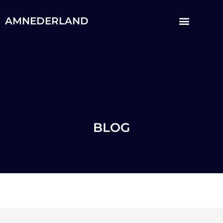
Skip
to
AMNEDERLAND
content
BLOG