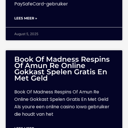
PaySafeCard-gebruiker
LEES MEER »
August 5, 2025
Book Of Madness Respins
Of Amun Re Online
Gokkast Spelen Gratis En
Met Geld
Book Of Madness Respins Of Amun Re
Online Gokkast Spelen Gratis En Met Geld
Als youre een online casino Iowa gebruiker
die houdt van het