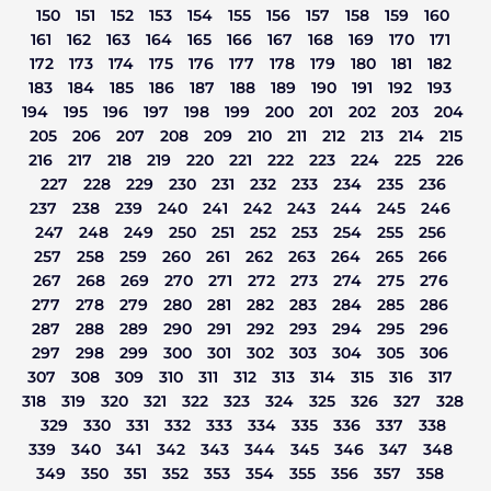
150
151
152
153
154
155
156
157
158
159
160
161
162
163
164
165
166
167
168
169
170
171
172
173
174
175
176
177
178
179
180
181
182
183
184
185
186
187
188
189
190
191
192
193
194
195
196
197
198
199
200
201
202
203
204
205
206
207
208
209
210
211
212
213
214
215
216
217
218
219
220
221
222
223
224
225
226
227
228
229
230
231
232
233
234
235
236
237
238
239
240
241
242
243
244
245
246
247
248
249
250
251
252
253
254
255
256
257
258
259
260
261
262
263
264
265
266
267
268
269
270
271
272
273
274
275
276
277
278
279
280
281
282
283
284
285
286
287
288
289
290
291
292
293
294
295
296
297
298
299
300
301
302
303
304
305
306
307
308
309
310
311
312
313
314
315
316
317
318
319
320
321
322
323
324
325
326
327
328
329
330
331
332
333
334
335
336
337
338
339
340
341
342
343
344
345
346
347
348
349
350
351
352
353
354
355
356
357
358