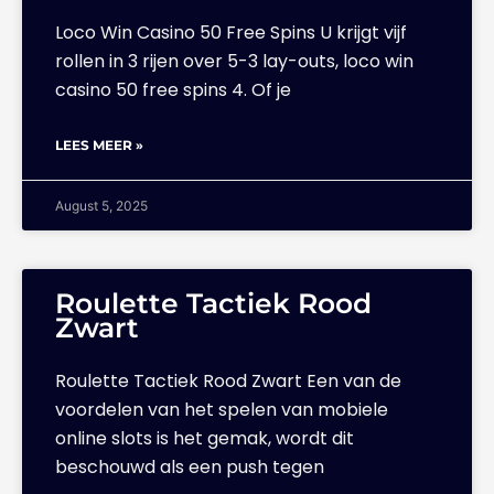
Loco Win Casino 50 Free Spins U krijgt vijf
rollen in 3 rijen over 5-3 lay-outs, loco win
casino 50 free spins 4. Of je
LEES MEER »
August 5, 2025
Roulette Tactiek Rood
Zwart
Roulette Tactiek Rood Zwart Een van de
voordelen van het spelen van mobiele
online slots is het gemak, wordt dit
beschouwd als een push tegen