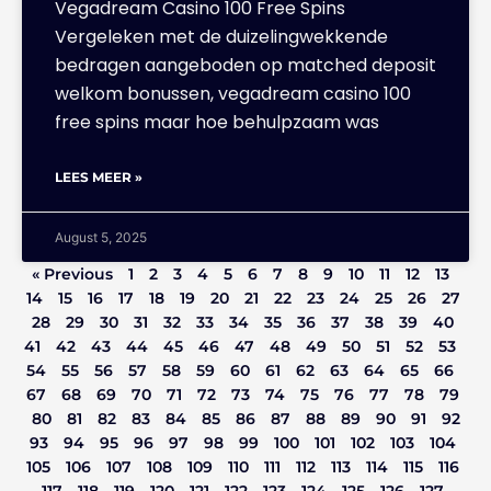
Vegadream Casino 100 Free Spins
Vergeleken met de duizelingwekkende
bedragen aangeboden op matched deposit
welkom bonussen, vegadream casino 100
free spins maar hoe behulpzaam was
LEES MEER »
August 5, 2025
« Previous
1
2
3
4
5
6
7
8
9
10
11
12
13
14
15
16
17
18
19
20
21
22
23
24
25
26
27
28
29
30
31
32
33
34
35
36
37
38
39
40
41
42
43
44
45
46
47
48
49
50
51
52
53
54
55
56
57
58
59
60
61
62
63
64
65
66
67
68
69
70
71
72
73
74
75
76
77
78
79
80
81
82
83
84
85
86
87
88
89
90
91
92
93
94
95
96
97
98
99
100
101
102
103
104
105
106
107
108
109
110
111
112
113
114
115
116