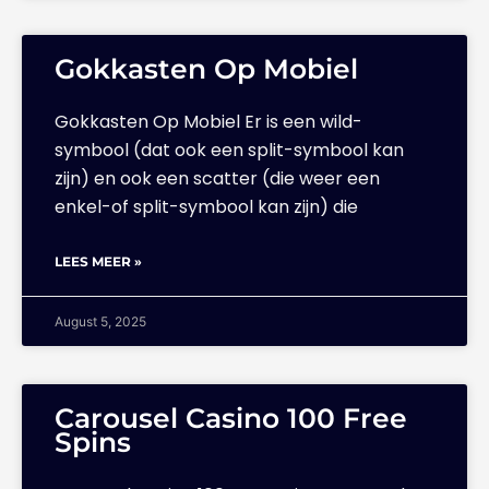
Gokkasten Op Mobiel
Gokkasten Op Mobiel Er is een wild-
symbool (dat ook een split-symbool kan
zijn) en ook een scatter (die weer een
enkel-of split-symbool kan zijn) die
LEES MEER »
August 5, 2025
Carousel Casino 100 Free
Spins