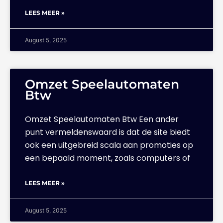
LEES MEER »
August 5, 2025
Omzet Speelautomaten
Btw
Omzet Speelautomaten Btw Een ander
punt vermeldenswaard is dat de site biedt
ook een uitgebreid scala aan promoties op
een bepaald moment, zoals computers of
LEES MEER »
August 5, 2025