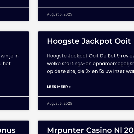
August 5, 2025
Hoogste Jackpot Ooit
win je in
Hoogste Jackpot Ooit De Bet 9 review
u het
welke stortings-en opnamemogelijkh
op deze site, die 2x en 5x uw inzet w
LEES MEER »
August 5, 2025
onus
Mrpunter Casino Nl 2