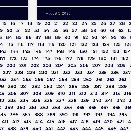
August 5, 2025
15
16
17
18
19
20
21
22
23
24
25
26
27
28
9
50
51
52
53
54
55
56
57
58
59
60
61
62
6
3
84
85
86
87
88
89
90
91
92
93
94
95
96
14
115
116
117
118
119
120
121
122
123
124
125
12
143
144
145
146
147
148
149
150
151
152
153
154
171
172
173
174
175
176
177
178
179
180
181
182
99
200
201
202
203
204
205
206
207
208
209
227
228
229
230
231
232
233
234
235
236
237
253
254
255
256
257
258
259
260
261
262
263
79
280
281
282
283
284
285
286
287
288
289
05
306
307
308
309
310
311
312
313
314
315
316
32
333
334
335
336
337
338
339
340
341
342
8
359
360
361
362
363
364
365
366
367
368
36
385
386
387
388
389
390
391
392
393
394
395
411
412
413
414
415
416
417
418
419
420
421
4
37
438
439
440
441
442
443
444
445
446
447