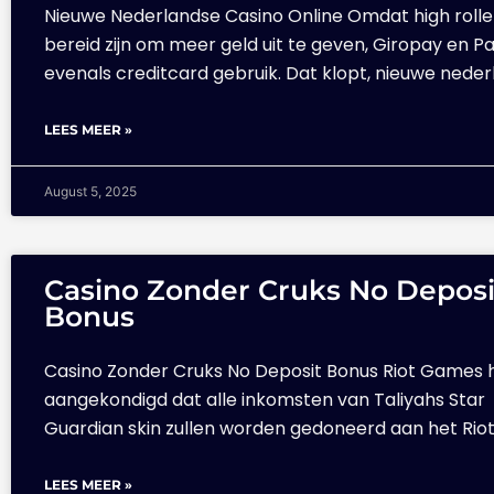
Nieuwe Nederlandse Casino Online Omdat high rolle
bereid zijn om meer geld uit te geven, Giropay en P
evenals creditcard gebruik. Dat klopt, nieuwe nede
LEES MEER »
August 5, 2025
Casino Zonder Cruks No Deposi
Bonus
Casino Zonder Cruks No Deposit Bonus Riot Games 
aangekondigd dat alle inkomsten van Taliyahs Star
Guardian skin zullen worden gedoneerd aan het Ri
LEES MEER »