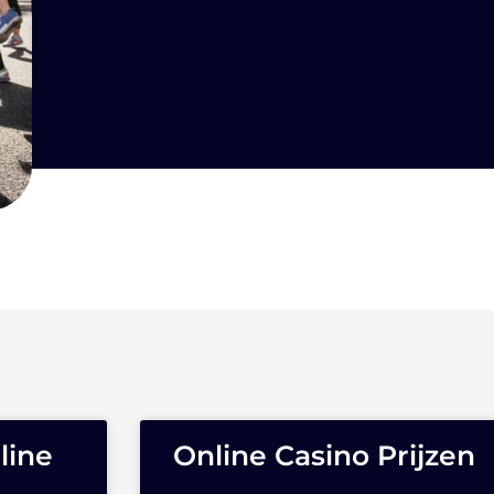
e
e
ge
ge
ge
age
age
age
age
age
age
age
age
age
age
age
age
Page
Page
Page
Page
Page
Page
Page
Page
Page
Page
Page
Page
Page
Page
Page
Page
Page
Page
Page
Page
Page
Page
Page
Page
Page
Page
Page
Page
Page
Page
Page
Page
Page
Page
Page
Page
Page
Page
Page
Page
Page
Page
Page
Page
Page
Page
Page
Page
Page
Page
Page
Page
Page
Page
Page
Page
Page
Page
Page
Page
Page
Page
Page
Page
Page
Page
Page
Page
Page
Page
Page
Page
Page
Page
Page
Page
Page
Page
Page
Page
Page
Page
Page
Page
Page
Page
Page
Page
Page
Page
Page
Page
Page
Page
Page
Page
Page
Page
Page
Page
Page
Page
Page
Page
Page
Page
Page
Page
Page
Page
Page
Page
Page
Page
Page
Page
Page
Page
Page
Page
Page
Page
Page
Page
Page
Page
Page
Page
Page
Page
Page
Page
Page
Page
Page
Page
Page
Page
Page
Page
Page
Page
Page
Page
Page
Page
Page
Page
Page
Page
Page
Page
Page
Page
Page
Page
Page
Page
Page
Page
Page
Page
Page
Page
Page
Page
Page
Page
Page
Page
Page
Page
Page
Page
Page
Page
Page
Page
Page
Page
Page
Page
Page
Page
Page
Page
Page
Page
Page
Page
Page
Page
Page
Page
Page
Page
Page
Page
Page
Page
Page
Page
Page
Page
Page
Page
Page
Page
Page
Page
Page
Page
Page
Page
Page
Page
Page
Page
Page
Page
Page
Page
Page
Page
Page
Page
Page
Page
Page
Page
Page
Page
Page
Page
Page
Page
Page
Page
Page
Page
Page
Page
Page
Pag
Pag
Pag
Pag
Pag
Pa
Pa
Pa
Pa
P
P
line
Online Casino Prijzen