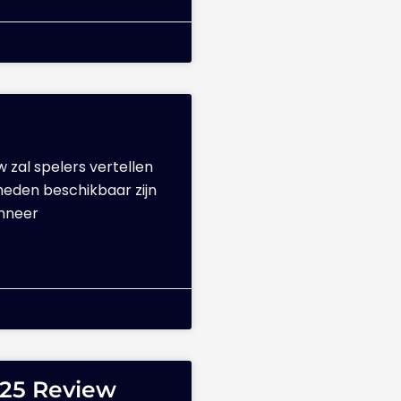
 zal spelers vertellen
eden beschikbaar zijn
anneer
025 Review