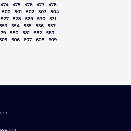
474
475
476
477
478
500
501
502
503
504
527
528
529
530
531
553
554
555
556
557
579
580
581
582
583
605
606
607
608
609
son
 Paypal