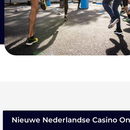
Page
Page
Page
Page
Page
Page
Page
Page
Page
Page
Page
Page
Page
Page
Page
Page
Page
Page
Page
Page
Page
Page
Page
Page
Page
Page
Page
Page
Page
Page
Page
Page
Page
Page
Page
Page
Page
Page
Page
Page
Page
Page
Page
Page
Page
Page
Page
Page
Page
Page
Page
Page
Page
Page
Page
Page
Page
Page
Page
Page
Page
Page
Page
Page
Page
Page
Page
Page
Page
Page
Page
Page
Page
Page
Page
Page
Page
Page
Page
Page
Page
Page
Page
Page
Page
Page
Page
Page
Page
Page
Page
Page
Page
Page
Page
Page
Page
Page
Page
Page
Page
Page
Page
Page
Page
Page
Page
Page
Page
Page
Page
Page
Page
Page
Page
Page
Page
Page
Page
Page
Page
Page
Page
Page
Page
Page
Page
Page
Page
Page
Page
Page
Page
Page
Page
Page
Page
Page
Page
Page
Page
Page
Page
Page
Page
Page
Page
Page
Page
Page
Page
Page
Page
Page
Page
Page
Page
Page
Page
Page
Page
Page
Page
Page
Page
Page
Page
Page
Page
Page
Page
Page
Page
Page
Page
Page
Page
Page
Page
Page
Page
Page
Page
Page
Page
Page
Page
Page
Page
Page
Page
Page
Page
Page
Page
Page
Page
Page
Page
Page
Page
Page
Page
Page
Page
Page
Page
Page
Page
Page
Page
Page
Page
Page
Page
Page
Pag
Pag
Pa
Pa
Pa
P
P
P
P
P
P
P
P
P
P
P
P
Nieuwe Nederlandse Casino On