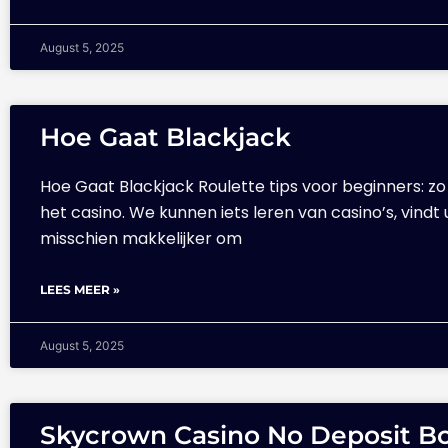
August 5, 2025
Hoe Gaat Blackjack
Hoe Gaat Blackjack Roulette tips voor beginners: zo 
het casino. We kunnen iets leren van casino’s, vindt 
misschien makkelijker om
LEES MEER »
August 5, 2025
Skycrown Casino No Deposit B